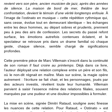
revient vers son père, ancien musicien de jazz, après des années
de silence. La maison de bord de mer, théâtre de leur
confrontation, devient le témoin d’une vérité longtemps enfouie.
À
l’image de l’ostinato en musique – cette répétition rythmique qui,
sans cesse, évolue tout en demeurant identique – les échanges
entre les deux hommes, au départ sobres et prudents, prennent
peu à peu des airs de confession. Les secrets du passé refont
surface, les émotions autrefois contenues éclatent, et le
spectateur se retrouve pris dans un drame familial où chaque
geste, chaque silence, semble chargé de significations
profondes.
Cette première pièce de Marc Villemain s’inscrit dans la continuité
de son roman
Il faut croire au printemps
. Déjà dans ce livre,
l’auteur déployait une relation complexe entre un père et son fils,
où le non-dit régnait en maître. Mais sur scène, la magie opère
autrement : l’écriture se fait chair, et les personnages, joués par
des acteurs investis, révèlent toute leur humanité. Villemain
parvient à saisir l’essence même des relations filiales, souvent
marquées par une pudeur et une douleur impossibles à formuler.
La mise en scène, signée Dimitri Rataud, souligne avec finesse
les nuances de cette relation. Pour Rataud, « Ostinato » est