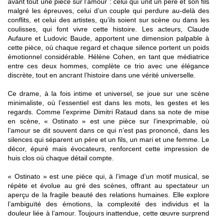
avant tout une pièce sur l’amour : celui qui unit un père et son fils
malgré les épreuves, celui d’un couple qui perdure au-delà des
conflits, et celui des artistes, qu’ils soient sur scène ou dans les
coulisses, qui font vivre cette histoire. Les acteurs, Claude
Aufaure et Ludovic Baude, apportent une dimension palpable à
cette pièce, où chaque regard et chaque silence portent un poids
émotionnel considérable. Hélène Cohen, en tant que médiatrice
entre ces deux hommes, complète ce trio avec une élégance
discrète, tout en ancrant l’histoire dans une vérité universelle.
Ce drame, à la fois intime et universel, se joue sur une scène
minimaliste, où l’essentiel est dans les mots, les gestes et les
regards. Comme l’exprime Dimitri Rataud dans sa note de mise
en scène, « Ostinato » est une pièce sur l’inexprimable, où
l’amour se dit souvent dans ce qui n’est pas prononcé, dans les
silences qui séparent un père et un fils, un mari et une femme. Le
décor, épuré mais évocateurs, renforcent cette impression de
huis clos où chaque détail compte.
« Ostinato » est une pièce qui, à l’image d’un motif musical, se
répète et évolue au gré des scènes, offrant au spectateur un
aperçu de la fragile beauté des relations humaines. Elle explore
l’ambiguïté des émotions, la complexité des individus et la
douleur liée à l’amour. Toujours inattendue, cette œuvre surprend