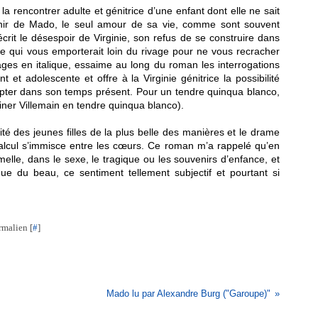
la rencontrer adulte et génitrice d’une enfant dont elle ne sait
enir de Mado, le seul amour de sa vie, comme sont souvent
rit le désespoir de Virginie, son refus de se construire dans
e qui vous emporterait loin du rivage pour ne vous recracher
ages en italique, essaime au long du roman les interrogations
t et adolescente et offre à la Virginie génitrice la possibilité
epter dans son temps présent. Pour un tendre quinqua blanco,
giner Villemain en tendre quinqua blanco).
té des jeunes filles de la plus belle des manières et le drame
alcul s’immisce entre les cœurs. Ce roman m’a rappelé qu’en
rmelle, dans le sexe, le tragique ou les souvenirs d’enfance, et
ue du beau, ce sentiment tellement subjectif et pourtant si
rmalien [
#
]
Mado lu par Alexandre Burg ("Garoupe)"