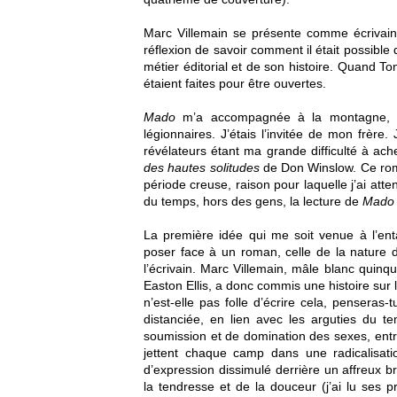
Marc Villemain se présente comme écrivain, 
réflexion de savoir comment il était possible 
métier éditorial et de son histoire. Quand To
étaient faites pour être ouvertes.
Mado
m’a accompagnée à la montagne, a
légionnaires. J’étais l’invitée de mon frère.
révélateurs étant ma grande difficulté à a
des hautes solitudes
de Don Winslow. Ce roma
période creuse, raison pour laquelle j’ai atte
du temps, hors des gens, la lecture de
Mado
La première idée qui me soit venue à l’ent
poser face à un roman, celle de la nature 
l’écrivain. Marc Villemain, mâle blanc quinq
Easton Ellis, a donc commis une histoire sur 
n’est-elle pas folle d’écrire cela, penseras-
distanciée, en lien avec les arguties du te
soumission et de domination des sexes, entre
jettent chaque camp dans une radicalisatio
d’expression dissimulé derrière un affreux
la tendresse et de la douceur (j’ai lu ses p