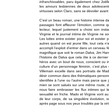
infranchissables
, paru également chez Joëll
les amours lesbiennes de deux adolescent
virtuoses
selon Claro
, sans se dévoiler avant 
C’est un beau roman, une histoire intense dans 
passages font affleurer l’émotion, comme qu
lecteur, lequel justement a choisi son inst
Virginie et le journal intime de Virginie ne 
Les luttes entre exister pour soi et exister po
autres quand on est jeune fille, tout cela n’
accompli l’exploit d’entrer dans un cerveau f
magnifique que soit le roman
Dalva
, Jim Har
l’histoire de Dalva que cela ôte à ce dernie
héros avec un bout de nous, conscient ou in
culture d’un personnage féminin, c’est plus
Villemain excelle dans ses portraits de Mad
désir commun dans des thématiques personnel
identifiée à l’une ou l’autre mais parce que 
mien se sont salués sur une même route, d
nous faire embrasser les flux intimes qui l
sexualité en friche. Mado et Virginie vont au
de leur corps, de sa singulière évolution, 
après page sous nos yeux troublés par la virtu