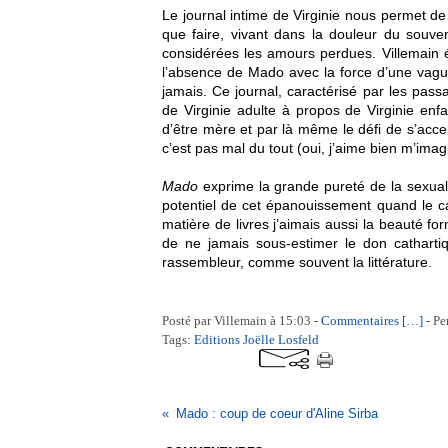
Le journal intime de Virginie nous permet de 
que faire, vivant dans la douleur du souv
considérées les amours perdues. Villemain éc
l’absence de Mado avec la force d’une vagu
jamais. Ce journal, caractérisé par les pass
de Virginie adulte à propos de Virginie enfan
d’être mère et par là même le défi de s’acc
c’est pas mal du tout (oui, j’aime bien m’ima
Mado
exprime la grande pureté de la sexuali
potentiel de cet épanouissement quand le c
matière de livres j’aimais aussi la beauté fo
de ne jamais sous-estimer le don cathartiq
rassembleur, comme souvent la littérature.
Posté par Villemain à 15:03 -
Commentaires [
…
]
- Pe
Tags:
Editions Joëlle Losfeld
Mado : coup de coeur d'Aline Sirba