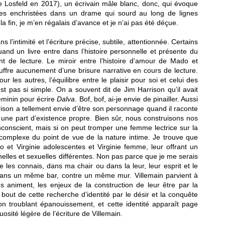
e Losfeld en 2017), un écrivain mâle blanc, donc, qui évoque
es enchristées dans un drame qui sourd au long de lignes
la fin, je m’en régalais d’avance et je n’ai pas été déçue.
l’intimité et l’écriture précise, subtile, attentionnée. Certains
and un livre entre dans l’histoire personnelle et présente du
ant de lecture. Le miroir entre l’histoire d’amour de Mado et
souffre aucunement d’une brisure narrative en cours de lecture.
ur les autres, l’équilibre entre le plaisir pour soi et celui des
est pas si simple. On a souvent dit de Jim Harrison qu’il avait
éminin pour écrire
Dalva
. Bof, bof, ai-je envie de pinailler. Aussi
rison a tellement envie d’être son personnage quand il raconte
r une part d’existence propre. Bien sûr, nous construisons nos
conscient, mais si on peut tromper une femme lectrice sur la
 complexe du point de vue de la nature intime. Je trouve que
o et Virginie adolescentes et Virginie femme, leur offrant un
les et sexuelles différentes. Non pas parce que je me serais
je les connais, dans ma chair ou dans la leur, leur esprit et le
ans un même bar, contre un même mur. Villemain parvient à
es animent, les enjeux de la construction de leur être par la
 bout de cette recherche d’identité par le désir et la conquête
son troublant épanouissement, et cette identité apparaît page
osité légère de l’écriture de Villemain.