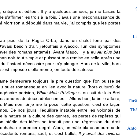
critique et éditeur. Il y a quelques années, je me faisais la
de s’affirmer les trois à la fois. J’avais une méconnaissance du
ni Morrison a déboulé dans ma vie, j’ai compris que les portes
Li
u pied de la Paglia Orba, dans un chalet tenu par des
 J’avais besoin d’air, j’étouffais à Ajaccio, l’un des symptômes
chever des romans entamés. Avant
Mado
, il y a eu
Au plus bas
n noir tout simple et puissant m’a remise en selle après une
ndu l’instant nécessaire pour m’y plonger. Hors de la ville, hors
s’est imposée d’elle-même, en toute délicatesse.
ame demeurera toujours la pire question que l’on puisse se
du sujet romanesque en lien avec la nature (hors culture) de
uagénaire parisien,
White Male Privilege
si on suit de loin Bret
les amours de deux adolescentes… Allons bon, la belle affaire,
Théâ
tu. Mais non. Si je me la pose, cette question, c’est de façon
Thé
mps. De nos jours, l’équilibre instable entre les volontés de
 la nature et la culture des genres, les pertes de repères qui
n stérile des idées se traduit par une régression du droit
 brouhaha de premier degré. Alors, un mâle blanc amoureux de
Anto
récédents romans, sauf, et c’est ballot,
Il y avait des rivières