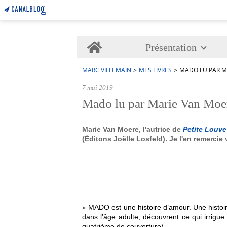
Home
Présentation
MARC VILLEMAIN
>
MES LIVRES
>
MADO LU PAR M
7 mai 2019
Mado lu par Marie Van Moe
Marie Van Moere, l'autrice de
Petite Louve
(Éditons Joëlle Losfeld). Je l'en remercie
« MADO est une histoire d’amour. Une histoire
dans l’âge adulte, découvrent ce qui irrigue t
quatrième de couverture).