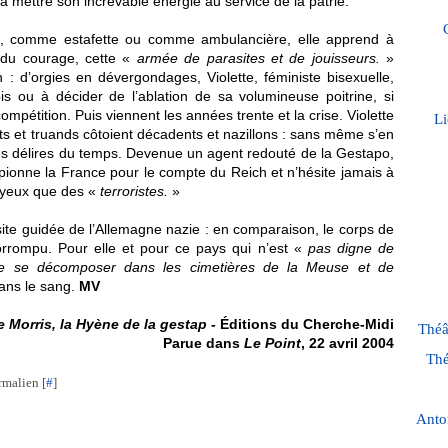
a mettre son increvable énergie au service de la patrie.
n, comme estafette ou comme ambulancière, elle apprend à
s du courage, cette «
armée de parasites et de jouisseurs.
»
n : d’orgies en dévergondages, Violette, féministe bisexuelle,
 ou à décider de l’ablation de sa volumineuse poitrine, si
mpétition. Puis viennent les années trente et la crise. Violette
Li
nts et truands côtoient décadents et nazillons : sans même s’en
 les délires du temps. Devenue un agent redouté de la Gestapo,
pionne la France pour le compte du Reich et n’hésite jamais à
s yeux que des «
terroristes.
»
site guidée de l’Allemagne nazie : en comparaison, le corps de
orrompu. Pour elle et pour ce pays qui n’est «
pas digne de
n de se décomposer dans les cimetières de la Meuse et de
dans le sang.
MV
te Morris, la Hyène de la gestap
- Éditions du Cherche-Midi
Théâ
Parue dans
Le Point
, 22 avril 2004
Thé
rmalien [
#
]
Anto