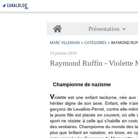
Home
Présentation
MARC VILLEMAIN
>
CATEGORIES
>
RAYMOND RUFFI
19 janvier 2019
Raymond Ruffin - Violette M
Championne de nazisme
V
iolette est une enfant taciturne, née aux
héritier digne de son sexe. Enfant, elle n’a
garçons de Levallois-Perret, contre elle-même
la jeune fille est placée en couvent, où elle
sport ne résiste à celle qui s’habille en cos
des vestiaires. Championne du monde des lanc
plus que brillant en natation, en boxe, en c