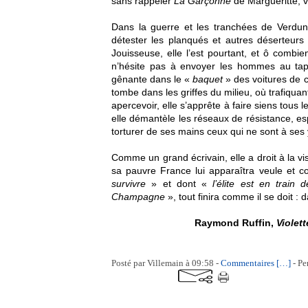
sans rappeler
La Garçonne
de Margueritte, v
Dans la guerre et les tranchées de Verdu
détester les planqués et autres déserteur
Jouisseuse, elle l’est pourtant, et ô combie
n’hésite pas à envoyer les hommes au tapis
gênante dans le «
baquet
» des voitures de co
tombe dans les griffes du milieu, où trafiqua
apercevoir, elle s’apprête à faire siens tous
elle démantèle les réseaux de résistance, es
torturer de ses mains ceux qui ne sont à se
Comme un grand écrivain, elle a droit à la vi
sa pauvre France lui apparaîtra veule et c
survivre
» et dont «
l’élite est en trai
Champagne
», tout finira comme il se doit : 
Raymond Ruffin,
Violet
Posté par Villemain à 09:58 -
Commentaires [
…
]
- Pe