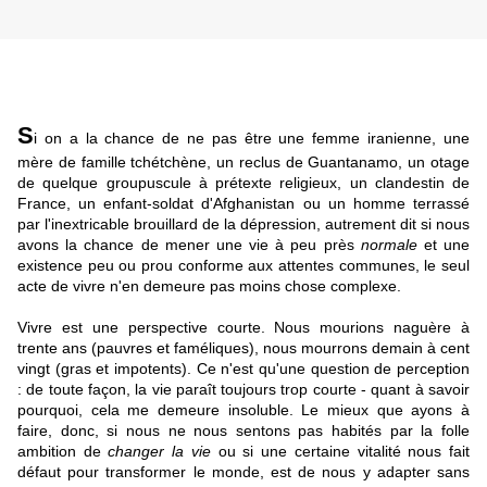
S
i on a la chance de ne pas être une femme iranienne, une
mère de famille tchétchène, un reclus de Guantanamo, un otage
de quelque groupuscule à prétexte religieux, un clandestin de
France, un enfant-soldat d'Afghanistan ou un homme terrassé
par l'inextricable brouillard de la dépression, autrement dit si nous
avons la chance de mener une vie à peu près
normale
et une
existence peu ou prou conforme aux attentes communes, le seul
acte de vivre n'en demeure pas moins chose complexe.
Vivre est une perspective courte. Nous mourions naguère à
trente ans (pauvres et faméliques), nous mourrons demain à cent
vingt (gras et impotents). Ce n'est qu'une question de perception
: de toute façon, la vie paraît toujours trop courte - quant à savoir
pourquoi, cela me demeure insoluble. Le mieux que ayons à
faire, donc, si nous ne nous sentons pas habités par la folle
ambition de
changer la vie
ou si une certaine vitalité nous fait
défaut pour transformer le monde, est de nous y adapter sans