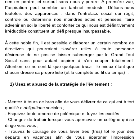
rien en perdre, et surtout sans nous y perdre. A première vue,
l''aspiration peut sembler un tantinet modeste. Défions-nous
toutefois des apparences : dans l'entrelacs social qui régit,
contrôle ou détermine nos moindres actes et pensées, faire
advenir en soi la liberté et conforter ce qui nous est définitivement
irréductible constituent un défi presque insurpassable.
À cette noble fin, il est possible d'élaborer un certain nombre de
directives qui pourraient s'avérer utiles à toute personne
désireuse de ne pas se laisser submerger par le Grand Tout
Social sans pour autant aspirer à s'en couper totalement.
Attention, ce ne sont là que quelques
trucs
- le mieux étant que
chacun dresse sa propre liste (et la complète au fil du temps) :
1)
Usez et abusez de la stratégie de l'évitement :
- Mentez à tours de bras afin de vous délivrer de ce qui est à tort
qualifié d'
obligations
sociales ;
- Esquivez toute amorce de polémique et fuyez les excités ;
- Changez de trottoir lorsque vous apercevez un collègue qui se
dirige vers vous ;
- Trouvez le courage de vous lever très (très) tôt le jour des
départs en vacances afin de vous épargner l'impression