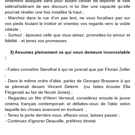
virilement attaquée sans pour autant cesser de déplorer le vide
sidéral/sidérant de ses discours ni lui ôter une capacité qu'elle
pourrait révéler une fois installée là-haut ;
- Marchez dans la rue d'un pas lent, ne vous focalisez pas sur
vos pieds foulant le trottoir et orientez vos regards vers la voûte
céleste ;
-
Surtout
: épousez celle que vous aimez, promettez-lui amour et
fidélité - et tenez vos promesses.
3) Assumez pleinement ce qui vous demeure inconsolable
:
- Faites connaître Stendhal à qui ne jurerait que par Florian Zeller
;
- Dans le même ordre d'idée, parlez de Georges Brassens à qui
se pâmerait devant Vincent Delerm (ou faites écouter Ella
Fitzgerald au fan de Norah Jones) ;
- Regardez un film d'Henri Verneuil, considérez ensuite le jeune
cinéma français contemporain et défaites-vous de l'idée selon
laquelle les choses avancent en évoluant ;
- Tenez la porte derrière vous, effacez-vous, laissez passer ;
- Continuez d'ignorer Deauville, préférez étretat.