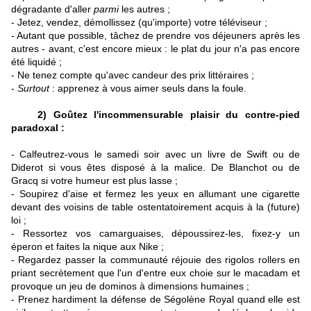
dégradante d'aller
parmi
les autres ;
- Jetez, vendez, démollissez (qu'importe) votre téléviseur ;
- Autant que possible, tâchez de prendre vos déjeuners après les
autres - avant, c'est encore mieux : le plat du jour n'a pas encore
été liquidé ;
- Ne tenez compte qu'avec candeur des prix littéraires ;
-
Surtout
: apprenez à vous aimer seuls dans la foule.
2) Goûtez l'incommensurable plaisir du contre-pied
paradoxal :
- Calfeutrez-vous le samedi soir avec un livre de Swift ou de
Diderot si vous êtes disposé à la malice. De Blanchot ou de
Gracq si votre humeur est plus lasse ;
- Soupirez d'aise et fermez les yeux en allumant une cigarette
devant des voisins de table ostentatoirement acquis à la (future)
loi ;
- Ressortez vos camarguaises, dépoussirez-les, fixez-y un
éperon et faites la nique aux Nike ;
- Regardez passer la communauté réjouie des rigolos rollers en
priant secrètement que l'un d'entre eux choie sur le macadam et
provoque un jeu de dominos à dimensions humaines ;
- Prenez hardiment la défense de Ségolène Royal quand elle est