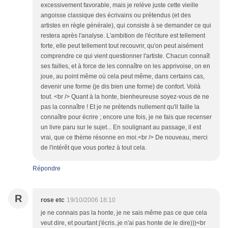
excessivement favorable, mais je relève juste cette vieille
angoisse classique des écrivains ou prétendus (et des
artistes en règle générale), qui consiste à se demander ce qui
restera après l'analyse. L'ambition de l'écriture est tellement
forte, elle peut tellement tout recouvrir, qu'on peut aisément
comprendre ce qui vient questionner l'artiste. Chacun connaît
ses failles, et à force de les connaître on les apprivoise, on en
joue, au point même où cela peut même, dans certains cas,
devenir une forme (je dis bien une forme) de confort. Voilà
tout. <br /> Quant à la honte, bienheureuse soyez-vous de ne
pas la connaître ! Et je ne prétends nullement qu'il faille la
connaître pour écrire ; encore une fois, je ne fais que recenser
un livre paru sur le sujet... En soulignant au passage, il est
vrai, que ce thème résonne en moi.<br /> De nouveau, merci
de l'intérêt que vous portez à tout cela.
Répondre
R
rose etc
19/10/2006 18:10
je ne connais pas la honte, je ne sais même pas ce que cela
veut dire, et pourtant j'écris..je n'ai pas honte de le dire)))<br