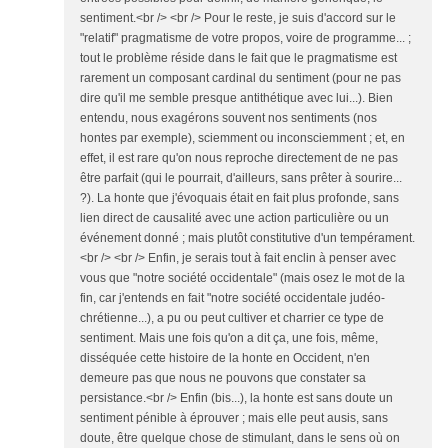
sentiment.<br /> <br /> Pour le reste, je suis d'accord sur le
"relatif" pragmatisme de votre propos, voire de programme... ;
tout le problème réside dans le fait que le pragmatisme est
rarement un composant cardinal du sentiment (pour ne pas
dire qu'il me semble presque antithétique avec lui...). Bien
entendu, nous exagérons souvent nos sentiments (nos
hontes par exemple), sciemment ou inconsciemment ; et, en
effet, il est rare qu'on nous reproche directement de ne pas
être parfait (qui le pourrait, d'ailleurs, sans prêter à sourire...
?). La honte que j'évoquais était en fait plus profonde, sans
lien direct de causalité avec une action particulière ou un
événement donné ; mais plutôt constitutive d'un tempérament.
<br /> <br /> Enfin, je serais tout à fait enclin à penser avec
vous que "notre société occidentale" (mais osez le mot de la
fin, car j'entends en fait "notre société occidentale judéo-
chrétienne...), a pu ou peut cultiver et charrier ce type de
sentiment. Mais une fois qu'on a dit ça, une fois, même,
disséquée cette histoire de la honte en Occident, n'en
demeure pas que nous ne pouvons que constater sa
persistance.<br /> Enfin (bis...), la honte est sans doute un
sentiment pénible à éprouver ; mais elle peut ausis, sans
doute, être quelque chose de stimulant, dans le sens où on