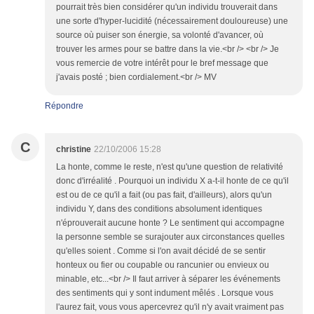
pourrait très bien considérer qu'un individu trouverait dans
une sorte d'hyper-lucidité (nécessairement douloureuse) une
source où puiser son énergie, sa volonté d'avancer, où
trouver les armes pour se battre dans la vie.<br /> <br /> Je
vous remercie de votre intérêt pour le bref message que
j'avais posté ; bien cordialement.<br /> MV
Répondre
C
christine
22/10/2006 15:28
La honte, comme le reste, n'est qu'une question de relativité
donc d'irréalité . Pourquoi un individu X a-t-il honte de ce qu'il
est ou de ce qu'il a fait (ou pas fait, d'ailleurs), alors qu'un
individu Y, dans des conditions absolument identiques
n'éprouverait aucune honte ? Le sentiment qui accompagne
la personne semble se surajouter aux circonstances quelles
qu'elles soient . Comme si l'on avait décidé de se sentir
honteux ou fier ou coupable ou rancunier ou envieux ou
minable, etc...<br /> Il faut arriver à séparer les événements
des sentiments qui y sont indument mêlés . Lorsque vous
l'aurez fait, vous vous apercevrez qu'il n'y avait vraiment pas