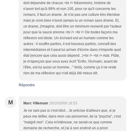
doit dépendre de chacun.<br /> Néanmoins, histoire de
n'avoir tort qu'à 99% et non 100, pour ce qu'il concerne les
romans, il faut un drame. Je n'ai pas une culture très étendue
mais je crois bien n'avoir jamais lu un roman sans drame. Et,
ce drame, j'imagine, doit être un minimum ressenti par l'auteur
pour que la sauce prenne.<br /> <br /> De toutes façons ma
réflexion est idiote. Un écrivant est un humain comme les
autres : il souffre parfois, il est heureux parfois, connaît des
intermédiaires et il peut lui arriver d'écrire dans n'importe quel
état (encore que cela aussi dépend...)<br /> <br /> Add. Flûte,
je m'aperçois que vous avez écrit "Enfin, l'écrivain, avant de
l'être, est lui aussi un homme..." Voilà, comme ça il ne reste
rien de ma réflexion qui n'ait déjà été mieux dit.
Répondre
M
Marc Villemain
19/10/2006 18:53
Je ne sais pas si c'est idiot... Je précise d'ailleurs que, si je
peux me défier, dans mon cas personnel, de la "psycha", c'est
"malgré moi". Cela m'intéresse, ne serait-ce que comme
domaine de recherche, et j'ai à son endroit un a priori