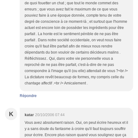
de quoi fouetter un chat ; que tout le monde commet des
erreurs ; que vous avez fait le maximum de ce que vous
pouviez faire à une époque donnée, compte tenu de votre
degré de conscience à ce moment-là ; et surtout que l'homme
actuel est encore loin de posséder les ingrédients pour être
parfait . La honte est le sentiment pénible de ne pas être
parfait . Dans notre société occidentale, on veut nous faire
croire qu'il faut être parfait afin de mieux nous rendre
dépendants du bon vouloir de certains décideurs malins .
Réfléchissez.. Qui, dans votre vie personnelle vous a
reproché de ne pas être parfait, c'est-à-dire de ne pas
correspondre à l'image qu'il (ou elle) attendait de vous ?<br />
La dictature revêt beaucoup de formes, my compris celle du
chantage affectif .<br /> Amicalement .
Répondre
K
katar
20/10/2006 07:44
Vous avez absolument raison. Oui, on peut écrire heureux et il
y a sans doute du fantasme à croire qu'il faut toujours souffrir
pour écrire. Encore plus raison quand vous soulignez que ça