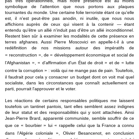
pas très opérationnels, mais notre présence est au moins
symbolique de l'attention que nous portons aux plaques
tournantes du monde. Une certaine folie terroriste étant ce qu'elle
est, il n'est peut-être pas anodin, ni inutile, que nous nous
affichions auprès de ceux qui visent à la contenir — étant
entendu qu'être un allié n'induit pas d'être un allié inconditionnel.
Restent bien sûr à examiner les modalités de cette présence en
terres afghanes. Aussi Pierre Moscovici en appelle-t-il à une
redéfinition de nos missions autour des impératifs de
«
»
«
reconstruction
, de
développement économique et social de
»
«
»
«
l'Afghanistan
,
d'affirmation d'un État de droit
et de
lutte
»
contre la corruption
: voilà qui ne mange pas de pain. Toutefois,
il faudrait pour cela y consacrer un budget dont on voit mal quel
socialiste, dans les circonstances que connaît actuellement ce
parti, pourrait l'approuver et le voter.
Les réactions de certains responsables politiques me laissent
toutefois un tantinet pantois, tant elles semblent assez indignes
de leur statut et des responsabilités qui y sont attachées. Ainsi
Jean-Pierre Brard, apparenté communiste, semble souffrir de ce
«
»
«
que ce
bourbier
lui
rappelle celui que la France a connu
»
dans l'Algérie coloniale
, Olivier Besancenot, en conclusion