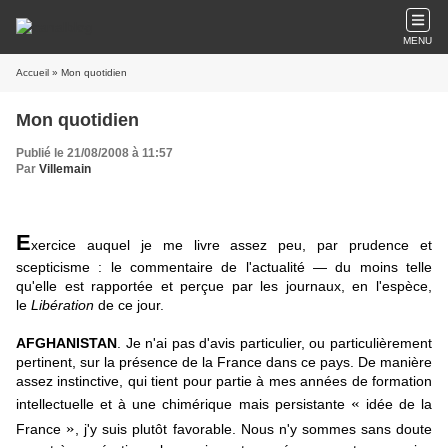
MENU
Accueil
» Mon quotidien
Mon quotidien
Publié le 21/08/2008 à 11:57
Par
Villemain
E
xercice auquel je me livre assez peu, par prudence et
scepticisme : le commentaire de l'actualité — du moins telle
qu'elle est rapportée et perçue par les journaux, en l'espèce,
le
Libération
de ce jour.
AFGHANISTAN
. Je n'ai pas d'avis particulier, ou particulièrement
pertinent, sur la présence de la France dans ce pays. De manière
assez instinctive, qui tient pour partie à mes années de formation
«
intellectuelle et à une chimérique mais persistante
idée de la
»
France
, j'y suis plutôt favorable. Nous n'y sommes sans doute