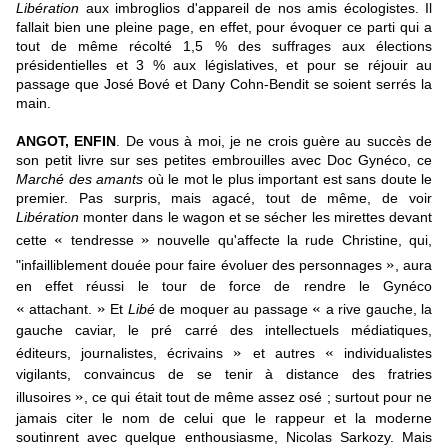
Libération
aux imbroglios d'appareil de nos amis écologistes. Il
fallait bien une pleine page, en effet, pour évoquer ce parti qui a
tout de même récolté 1,5 % des suffrages aux élections
présidentielles et 3 % aux législatives, et pour se réjouir au
passage que José Bové et Dany Cohn-Bendit se soient serrés la
main.
ANGOT, ENFIN
. De vous à moi, je ne crois guère au succès de
son petit livre sur ses petites embrouilles avec Doc Gynéco, ce
Marché des amants
où le mot le plus important est sans doute le
premier. Pas surpris, mais agacé, tout de même, de voir
Libération
monter dans le wagon et se sécher les mirettes devant
«
»
cette
tendresse
nouvelle qu'affecte la rude Christine, qui,
»
"infailliblement douée pour faire évoluer des personnages
, aura
en effet réussi le tour de force de rendre le Gynéco
«
»
«
attachant.
Et
Libé
de moquer au passage
a rive gauche, la
gauche caviar, le pré carré des intellectuels médiatiques,
»
«
éditeurs, journalistes, écrivains
et autres
individualistes
vigilants, convaincus de se tenir à distance des fratries
»
illusoires
, ce qui était tout de même assez osé ; surtout pour ne
jamais citer le nom de celui que le rappeur et la moderne
soutinrent avec quelque enthousiasme, Nicolas Sarkozy. Mais