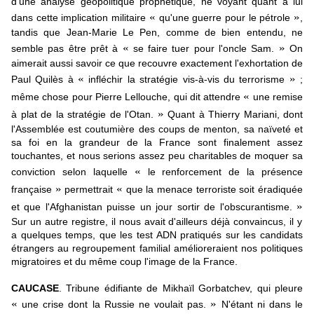
d'une analyse géopolitique prophétique, ne voyant quant à lui
«
»
dans cette implication militaire
qu'une guerre pour le pétrole
,
tandis que Jean-Marie Le Pen, comme de bien entendu, ne
«
»
semble pas être prêt à
se faire tuer pour l'oncle Sam.
On
aimerait aussi savoir ce que recouvre exactement l'exhortation de
«
»
Paul Quilès à
infléchir la stratégie vis-à-vis du terrorisme
;
«
même chose pour Pierre Lellouche, qui dit attendre
une remise
»
à plat de la stratégie de l'Otan.
Quant à Thierry Mariani, dont
l'Assemblée est coutumière des coups de menton, sa naïveté et
sa foi en la grandeur de la France sont finalement assez
touchantes, et nous serions assez peu charitables de moquer sa
«
conviction selon laquelle
le renforcement de la présence
»
«
française
permettrait
que la menace terroriste soit éradiquée
»
et que l'Afghanistan puisse un jour sortir de l'obscurantisme.
Sur un autre registre, il nous avait d'ailleurs déjà convaincus, il y
a quelques temps, que les test ADN pratiqués sur les candidats
étrangers au regroupement familial amélioreraient nos politiques
migratoires et du même coup l'image de la France.
CAUCASE
. Tribune édifiante de Mikhaïl Gorbatchev, qui pleure
«
»
une crise dont la Russie ne voulait pas.
N'étant ni dans le