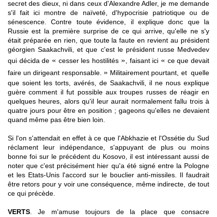
secret des dieux, ni dans ceux d'Alexandre Adler, je me demande
s'il fait ici montre de naïveté, d'hypocrisie patriotique ou de
sénescence. Contre toute évidence, il explique donc que la
Russie est la première surprise de ce qui arrive, qu'elle ne s'y
était préparée en rien, que toute la faute en revient au président
géorgien Saakachvili, et que c'est le président russe Medvedev
«
»
«
qui décida de
cesser les hostilités
, faisant ici
ce que devait
»
faire un dirigeant responsable.
Militairement pourtant, et quelle
que soient les torts, avérés, de Saakachvili, il ne nous explique
guère comment il fut possible aux troupes russes de réagir en
quelques heures, alors qu'il leur aurait normalement fallu trois à
quatre jours pour être en position ; gageons qu'elles ne devaient
quand même pas être bien loin.
Si l'on s'attendait en effet à ce que l'Abkhazie et l'Ossétie du Sud
réclament leur indépendance, s'appuyant de plus ou moins
bonne foi sur le précédent du Kosovo, il est intéressant aussi de
noter que c'est précisément hier qu'a été signé entre la Pologne
et les Etats-Unis l'accord sur le bouclier anti-missiles. Il faudrait
être retors pour y voir une conséquence, même indirecte, de tout
ce qui précède.
VERTS
. Je m'amuse toujours de la place que consacre