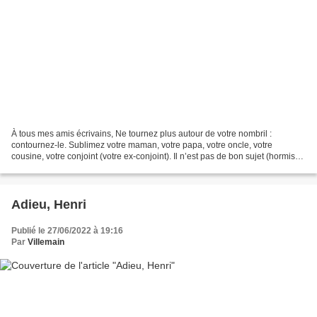
À tous mes amis écrivains, Ne tournez plus autour de votre nombril :
contournez-le. Sublimez votre maman, votre papa, votre oncle, votre
cousine, votre conjoint (votre ex-conjoint). Il n’est pas de bon sujet (hormis
pour accéder aux médias) : cessez donc...
Adieu, Henri
Publié le 27/06/2022 à 19:16
Par
Villemain