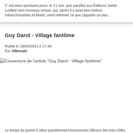
C' est dans quelques jours, le 11 mai, que paraîtra aux Éditions Joëlle
Losfeld mon nouveau roman, qui, après Il y avait des rivières
infranchissables et Mado, vient refermer ce que j'appelle un peu
présomptueusement ma « trilogie du tendre ». Il faut...
Guy Darol - Village fantôme
Publié le 18/04/2023 à 17:46
Par
Villemain
Le temps du granit A uteur paisiblement buissonnier, flâneur des bas-côtés,