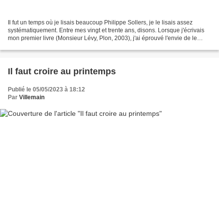
Il fut un temps où je lisais beaucoup Philippe Sollers, je le lisais assez
systématiquement. Entre mes vingt et trente ans, disons. Lorsque j'écrivais
mon premier livre (Monsieur Lévy, Plon, 2003), j'ai éprouvé l'envie de le
rencontrer. La rencontre n'eut...
Il faut croire au printemps
Publié le 05/05/2023 à 18:12
Par
Villemain