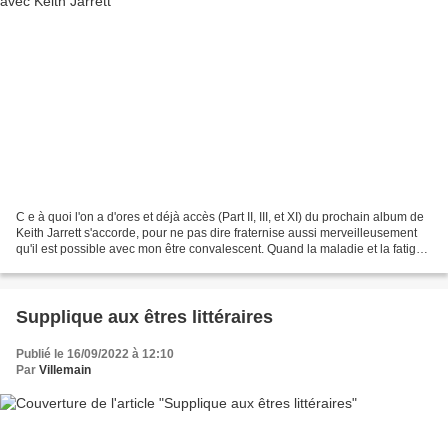
C e à quoi l'on a d'ores et déjà accès (Part II, III, et XI) du prochain album de
Keith Jarrett s'accorde, pour ne pas dire fraternise aussi merveilleusement
qu'il est possible avec mon être convalescent. Quand la maladie et la fatigue
entravent le corps...
Supplique aux êtres littéraires
Publié le 16/09/2022 à 12:10
Par
Villemain