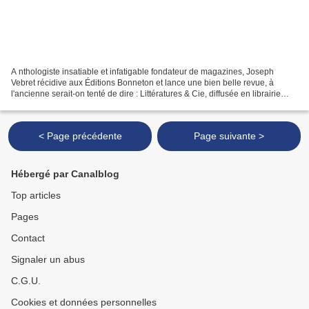
A nthologiste insatiable et infatigable fondateur de magazines, Joseph
Vebret récidive aux Éditions Bonneton et lance une bien belle revue, à
l'ancienne serait-on tenté de dire : Littératures & Cie, diffusée en librairie
deux fois l'an. Délibérément subjective,...
< Page précédente
Page suivante >
Hébergé par Canalblog
Top articles
Pages
Contact
Signaler un abus
C.G.U.
Cookies et données personnelles