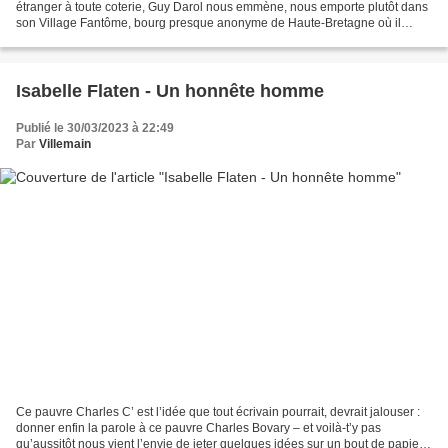
étranger à toute coterie, Guy Darol nous emmène, nous emporte plutôt dans
son Village Fantôme, bourg presque anonyme de Haute-Bretagne où il
passa ses étés jusqu’au début des...
Isabelle Flaten - Un honnête homme
Publié le 30/03/2023 à 22:49
Par
Villemain
Ce pauvre Charles C’ est l’idée que tout écrivain pourrait, devrait jalouser :
donner enfin la parole à ce pauvre Charles Bovary – et voilà-t’y pas
qu’aussitôt nous vient l’envie de jeter quelques idées sur un bout de papier