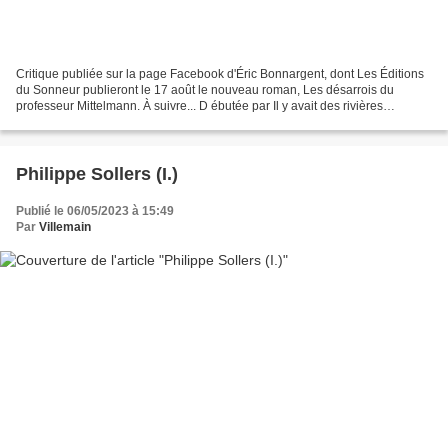
Critique publiée sur la page Facebook d'Éric Bonnargent, dont Les Éditions
du Sonneur publieront le 17 août le nouveau roman, Les désarrois du
professeur Mittelmann. À suivre... D ébutée par Il y avait des rivières
infranchissables en 2017, poursuivie...
Philippe Sollers (I.)
Publié le 06/05/2023 à 15:49
Par
Villemain