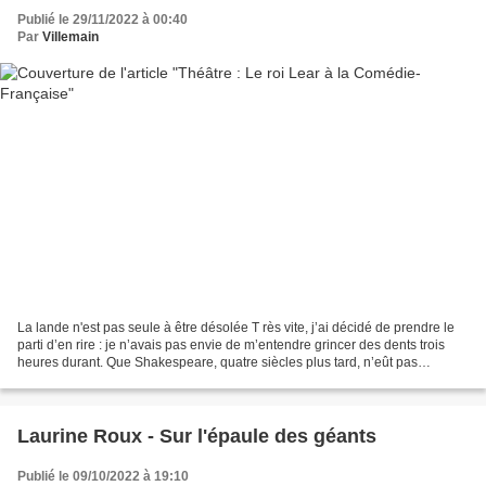
Publié le 29/11/2022 à 00:40
Par
Villemain
La lande n'est pas seule à être désolée T rès vite, j’ai décidé de prendre le
parti d’en rire : je n’avais pas envie de m’entendre grincer des dents trois
heures durant. Que Shakespeare, quatre siècles plus tard, n’eût pas
reconnu son texte, soit : j’admets...
Laurine Roux - Sur l'épaule des géants
Publié le 09/10/2022 à 19:10