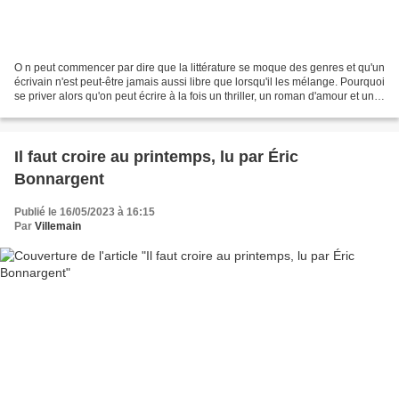
O n peut commencer par dire que la littérature se moque des genres et qu'un
écrivain n'est peut-être jamais aussi libre que lorsqu'il les mélange. Pourquoi
se priver alors qu'on peut écrire à la fois un thriller, un roman d'amour et un
road trip ; parler...
Il faut croire au printemps, lu par Éric
Bonnargent
Publié le 16/05/2023 à 16:15
Par
Villemain