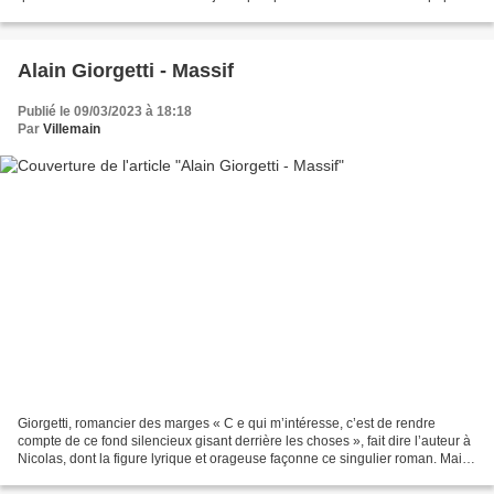
pour faire parler Mathilde...
Alain Giorgetti - Massif
Publié le 09/03/2023 à 18:18
Par
Villemain
Giorgetti, romancier des marges « C e qui m’intéresse, c’est de rendre
compte de ce fond silencieux gisant derrière les choses », fait dire l’auteur à
Nicolas, dont la figure lyrique et orageuse façonne ce singulier roman. Mais
je me demande si là n’est...