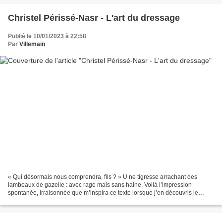
Christel Périssé-Nasr - L'art du dressage
Publié le 10/01/2023 à 22:58
Par
Villemain
« Qui désormais nous comprendra, fils ? » U ne tigresse arrachant des
lambeaux de gazelle : avec rage mais sans haine. Voilà l’impression
spontanée, irraisonnée que m’inspira ce texte lorsque j’en découvris le
manuscrit. Pas tant du fait de son intention,...