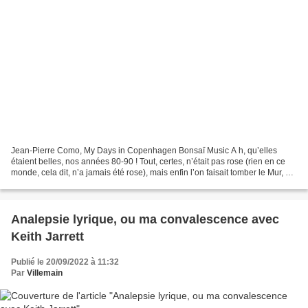
Jean-Pierre Como, My Days in Copenhagen Bonsaï Music A h, qu’elles
étaient belles, nos années 80-90 ! Tout, certes, n’était pas rose (rien en ce
monde, cela dit, n’a jamais été rose), mais enfin l’on faisait tomber le Mur, on
abolissait l’Apartheid, la...
Analepsie lyrique, ou ma convalescence avec
Keith Jarrett
Publié le 20/09/2022 à 11:32
Par
Villemain