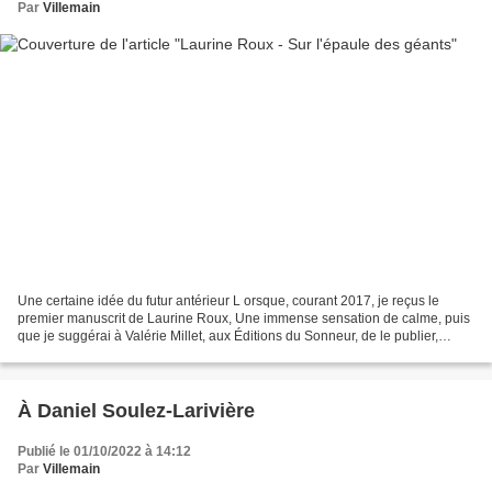
Par
Villemain
Une certaine idée du futur antérieur L orsque, courant 2017, je reçus le
premier manuscrit de Laurine Roux, Une immense sensation de calme, puis
que je suggérai à Valérie Millet, aux Éditions du Sonneur, de le publier,
j'étais bien loin de penser ou même...
À Daniel Soulez-Larivière
Publié le 01/10/2022 à 14:12
Par
Villemain