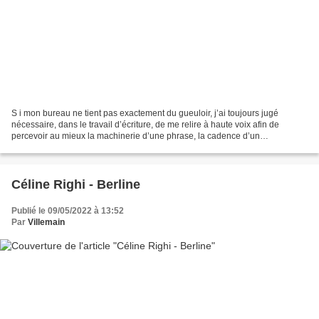
S i mon bureau ne tient pas exactement du gueuloir, j’ai toujours jugé
nécessaire, dans le travail d’écriture, de me relire à haute voix afin de
percevoir au mieux la machinerie d’une phrase, la cadence d’un
paragraphe, bref la petite musique que trame...
Céline Righi - Berline
Publié le 09/05/2022 à 13:52
Par
Villemain