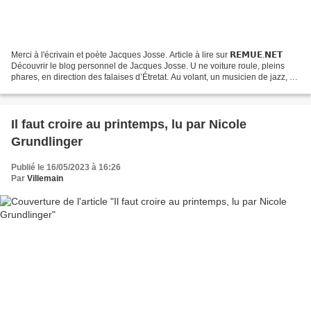
Merci à l'écrivain et poète Jacques Josse. Article à lire sur 𝗥𝗘𝗠𝗨𝗘.𝗡𝗘𝗧
Découvrir le blog personnel de Jacques Josse. U ne voiture roule, pleins
phares, en direction des falaises d’Étretat. Au volant, un musicien de jazz, à
l’arrière un bébé endormi dans...
Il faut croire au printemps, lu par Nicole
Grundlinger
Publié le 16/05/2023 à 16:26
Par
Villemain