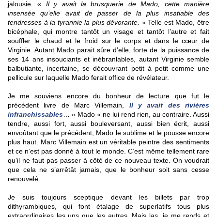
jalousie.
«
Il y avait la brusquerie de Mado, cette manière
insensée qu’elle avait de passer de la plus insatiable des
tendresses à la tyrannie la plus dévorante.
» Telle est Mado, être
bicéphale, qui montre tantôt un visage et tantôt l’autre et fait
souffler le chaud et le froid sur le corps et dans le cœur de
Virginie. Autant Mado parait sûre d’elle, forte de la puissance de
ses 14 ans insouciants et inébranlables, autant Virginie semble
balbutiante, incertaine, se découvrant petit à petit comme une
pellicule sur laquelle Mado ferait office de révélateur.
Je me souviens encore du bonheur de lecture que fut le
précédent livre de Marc Villemain,
Il y avait des rivières
infranchissables
… « Mado » ne lui rend rien, au contraire. Aussi
tendre, aussi fort, aussi bouleversant, aussi bien écrit, aussi
envoûtant que le précédent, Mado le sublime et le pousse encore
plus haut. Marc Villemain est un véritable peintre des sentiments
et ce n’est pas donné à tout le monde. C’est même tellement rare
qu’il ne faut pas passer à côté de ce nouveau texte. On voudrait
que cela ne s’arrêtât jamais, que le bonheur soit sans cesse
renouvelé.
Je suis toujours sceptique devant les billets par trop
dithyrambiques, qui font étalage de superlatifs tous plus
extraordinaires les uns que les autres. Mais las, je me rends et