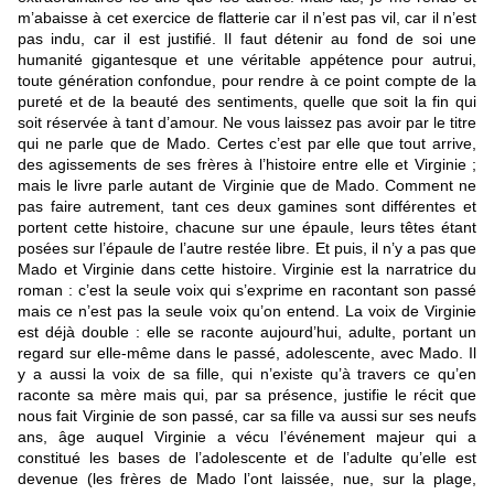
m’abaisse à cet exercice de flatterie car il n’est pas vil, car il n’est
pas indu, car il est justifié.
Il faut détenir au fond de soi une
humanité gigantesque et une véritable appétence pour autrui,
toute génération confondue, pour rendre à ce point compte de la
pureté et de la beauté des sentiments, quelle que soit la fin qui
soit réservée à tant d’amour.
Ne vous laissez pas avoir par le titre
qui ne parle que de Mado. Certes c’est par elle que tout arrive,
des agissements de ses frères à l’histoire entre elle et Virginie ;
mais le livre parle autant de Virginie que de Mado. Comment ne
pas faire autrement, tant ces deux gamines sont différentes et
portent cette histoire, chacune sur une épaule, leurs têtes étant
posées sur l’épaule de l’autre restée libre.
Et puis, il n’y a pas que
Mado et Virginie dans cette histoire. Virginie est la narratrice du
roman : c’est la seule voix qui s’exprime en racontant son passé
mais ce n’est pas la seule voix qu’on entend. La voix de Virginie
est déjà double : elle se raconte aujourd’hui, adulte, portant un
regard sur elle-même dans le passé, adolescente, avec Mado. Il
y a aussi la voix de sa fille, qui n’existe qu’à travers ce qu’en
raconte sa mère mais qui, par sa présence, justifie le récit que
nous fait Virginie de son passé, car sa fille va aussi sur ses neufs
ans, âge auquel Virginie a vécu l’événement majeur qui a
constitué les bases de l’adolescente et de l’adulte qu’elle est
devenue (les frères de Mado l’ont laissée, nue, sur la plage,