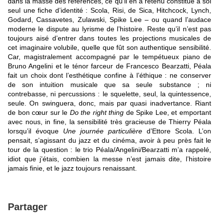
dans la masse des références, ce qu’il en a retenu constitue à soi
seul une fiche d’identité : Scola, Risi, de Sica, Hitchcock, Lynch,
Godard, Cassavetes, Zulawski, Spike Lee – ou quand l’audace
moderne le dispute au lyrisme de l’histoire. Reste qu’il n’est pas
toujours aisé d’entrer dans toutes les projections musicales de
cet imaginaire volubile, quelle que fût son authentique sensibilité.
Car, magistralement accompagné par le tempétueux piano de
Bruno Angelini et le ténor farceur de Francesco Bearzatti, Péala
fait un choix dont l’esthétique confine à l’éthique : ne conserver
de son intuition musicale que sa seule substance ; ni
contrebasse, ni percussions : le squelette, seul, la quintessence,
seule. On swinguera, donc, mais par quasi inadvertance. Riant
de bon cœur sur le
Do the right thing
de Spike Lee, et emportant
avec nous, in fine, la sensibilité très gracieuse de Thierry Péala
lorsqu’il évoque
Une journée particulière
d’Ettore Scola. L’on
pensait, s’agissant du jazz et du cinéma, avoir à peu près fait le
tour de la question : le trio Péala/Angelini/Bearzatti m’a rappelé,
idiot que j’étais, combien la messe n’est jamais dite, l’histoire
jamais finie, et le jazz toujours renaissant.
Partager