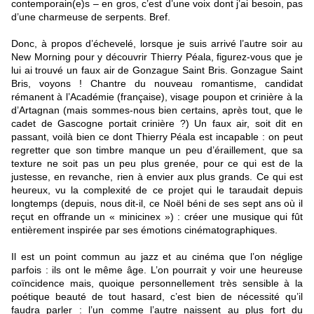
contemporain(e)s – en gros, c’est d’une voix dont j’ai besoin, pas
d’une charmeuse de serpents. Bref.
Donc, à propos d’échevelé, lorsque je suis arrivé l’autre soir au
New Morning pour y découvrir Thierry Péala, figurez-vous que je
lui ai trouvé un faux air de Gonzague Saint Bris. Gonzague Saint
Bris, voyons ! Chantre du nouveau romantisme, candidat
rémanent à l’Académie (française), visage poupon et crinière à la
d’Artagnan (mais sommes-nous bien certains, après tout, que le
cadet de Gascogne portait crinière ?) Un faux air, soit dit en
passant, voilà bien ce dont Thierry Péala est incapable : on peut
regretter que son timbre manque un peu d’éraillement, que sa
texture ne soit pas un peu plus grenée, pour ce qui est de la
justesse, en revanche, rien à envier aux plus grands. Ce qui est
heureux, vu la complexité de ce projet qui le taraudait depuis
longtemps (depuis, nous dit-il, ce Noël béni de ses sept ans où il
reçut en offrande un « minicinex ») : créer une musique qui fût
entièrement inspirée par ses émotions cinématographiques.
Il est un point commun au jazz et au cinéma que l’on néglige
parfois : ils ont le même âge. L’on pourrait y voir une heureuse
coïncidence mais, quoique personnellement très sensible à la
poétique beauté de tout hasard, c’est bien de nécessité qu’il
faudra parler : l’un comme l’autre naissent au plus fort du