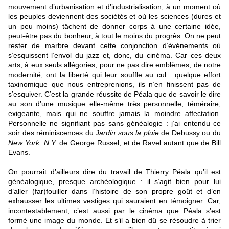
mouvement d’urbanisation et d’industrialisation, à un moment où
les peuples deviennent des sociétés et où les sciences (dures et
un peu moins) tâchent de donner corps à une certaine idée,
peut-être pas du bonheur, à tout le moins du progrès. On ne peut
rester de marbre devant cette conjonction d’événements où
s’esquissent l’envol du jazz et, donc, du cinéma. Car ces deux
arts, à eux seuls allégories, pour ne pas dire emblèmes, de notre
modernité, ont la liberté qui leur souffle au cul : quelque effort
taxinomique que nous entreprenions, ils n’en finissent pas de
s’esquiver. C’est la grande réussite de Péala que de savoir le dire
au son d’une musique elle-même très personnelle, téméraire,
exigeante, mais qui ne souffre jamais la moindre affectation.
Personnelle ne signifiant pas sans généalogie : j’ai entendu ce
soir des réminiscences du
Jardin sous la pluie
de Debussy ou du
New York, N.Y.
de George Russel, et de Ravel autant que de Bill
Evans.
On pourrait d’ailleurs dire du travail de Thierry Péala qu’il est
généalogique, presque archéologique : il s’agit bien pour lui
d’aller (far)fouiller dans l’histoire de son propre goût et d’en
exhausser les ultimes vestiges qui sauraient en témoigner. Car,
incontestablement, c’est aussi par le cinéma que Péala s’est
formé une image du monde. Et s’il a bien dû se résoudre à trier