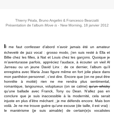
Thierry Péala, Bruno Angelini & Francesco Bearzatti
Présentation de l’album
Move is
- New Morning, 18 janvier 2012
I
l me faut confesser d’abord n’avoir jamais été un amateur
échevelé de jazz vocal : grosso modo, j’en suis resté à Ella et
Billie chez les filles, à Nat et Louis chez les garçons. Quoique je
m’aventurasse parfois, appréciez l’audace, à écouter un vieil Al
Jarreau ou un jeune David Linx : de ce dernier, l’album qu’il
enregistra avec Maria Joao figure même en fort jolie place dans
mon panthéon personnel ; c’est dire. Encore que (on ne peut être
honnête à moitié) rien ne me rendra plus sentimental,
romantique, langoureux, voluptueux (on se calme)
qu’un whisky
qu’une ballade avec Franck, Tony ou Dean. N’allez pas en
conclure que je suis inaccessible à la modernité, cela serait
injuste en plus d’être méchant ; je me défends encore. Mais bon
voilà. Je ne me trouve guère qu’une excuse (de taille, il est vrai) :
le maniérisme (je suis aimable) de certain(e)s vocalistes