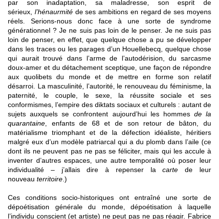
par son inadaptation, sa maladresse, son esprit de
sérieux,
l’hénaurmité
de ses ambitions en regard de ses moyens
réels. Serions-nous donc face à une sorte de syndrome
générationnel ? Je ne suis pas loin de le penser. Je ne suis pas
loin de penser, en effet, que quelque chose a pu se développer
dans les traces ou les parages d’un Houellebecq, quelque chose
qui aurait trouvé dans l’arme de l’autodérision, du sarcasme
doux-amer et du détachement sceptique, une façon de répondre
aux quolibets du monde et de mettre en forme son relatif
désarroi. La masculinité, l’autorité, le renouveau du féminisme, la
paternité, le couple, le sexe, la réussite sociale et ses
conformismes, l’empire des diktats sociaux et culturels : autant de
sujets auxquels se confrontent aujourd’hui les hommes
de la
quarantaine
, enfants de 68 et de son retour de bâton, du
matérialisme triomphant et de la défection idéaliste, héritiers
malgré eux d’un modèle patriarcal qui a du plomb dans l’aile (ce
dont ils ne peuvent pas ne pas se féliciter, mais qui les accule à
inventer d’autres espaces, une autre temporalité où poser leur
individualité – j’allais dire à repenser la
carte
de leur
nouveau
territoire
.)
Ces conditions socio-historiques ont entraîné une sorte de
dépoétisation générale du monde, dépoétisation à laquelle
l’individu conscient (et artiste) ne peut pas ne pas réagir. Fabrice