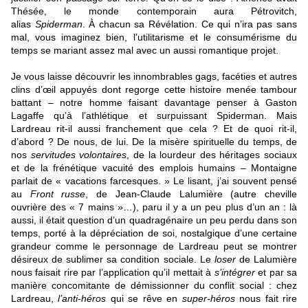
Thésée, le monde contemporain aura Pétrovitch,
alias
Spiderman
. À chacun sa Révélation. Ce qui n’ira pas sans
mal, vous imaginez bien, l’utilitarisme et le consumérisme du
temps se mariant assez mal avec un aussi romantique projet.
Je vous laisse découvrir les innombrables gags, facéties et autres
clins d’œil appuyés dont regorge cette histoire menée tambour
battant – notre homme faisant davantage penser à Gaston
Lagaffe qu’à l’athlétique et surpuissant Spiderman. Mais
Lardreau rit-il aussi franchement que cela ? Et de quoi rit-il,
d’abord ? De nous, de lui. De la misère spirituelle du temps, de
nos
servitudes volontaires
, de la lourdeur des héritages sociaux
et de la frénétique vacuité des emplois humains – Montaigne
parlait de « vacations farcesques. » Le lisant, j’ai souvent pensé
au
Front russe
, de Jean-Claude Lalumière
(autre cheville
ouvrière des « 7 mains »…), paru il y a un peu plus d’un an : là
aussi, il était question d’un quadragénaire un peu perdu dans son
temps, porté à la dépréciation de soi, nostalgique d’une certaine
grandeur comme le personnage de Lardreau peut se montrer
désireux de sublimer sa condition sociale. Le
loser
de Lalumière
nous faisait rire par l’application qu’il mettait à
s’intégrer
et par sa
manière concomitante de démissionner du conflit social : chez
Lardreau,
l’anti-héros
qui se rêve en
super-héros
nous fait rire