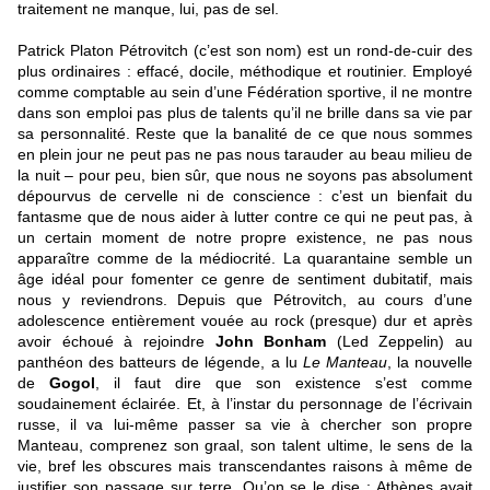
traitement ne manque, lui, pas de sel.
Patrick Platon Pétrovitch (c’est son nom) est un rond-de-cuir des
plus ordinaires : effacé, docile, méthodique et routinier. Employé
comme comptable au sein d’une Fédération sportive, il ne montre
dans son emploi pas plus de talents qu’il ne brille dans sa vie par
sa personnalité. Reste que la banalité de ce que nous sommes
en plein jour ne peut pas ne pas nous tarauder au beau milieu de
la nuit – pour peu, bien sûr, que nous ne soyons pas absolument
dépourvus de cervelle ni de conscience : c’est un bienfait du
fantasme que de nous aider à lutter contre ce qui ne peut pas, à
un certain moment de notre propre existence, ne pas nous
apparaître comme de la médiocrité. La quarantaine semble un
âge idéal pour fomenter ce genre de sentiment dubitatif, mais
nous y reviendrons. Depuis que Pétrovitch, au cours d’une
adolescence entièrement vouée au rock (presque) dur et après
avoir échoué à rejoindre
John Bonham
(Led Zeppelin) au
panthéon des batteurs de légende, a lu
Le Manteau
, la nouvelle
de
Gogol
, il faut dire que son existence s’est comme
soudainement éclairée. Et, à l’instar du personnage de l’écrivain
russe, il va lui-même passer sa vie à chercher son propre
Manteau, comprenez son graal, son talent ultime, le sens de la
vie, bref les obscures mais transcendantes raisons à même de
justifier son passage sur terre. Qu’on se le dise : Athènes avait