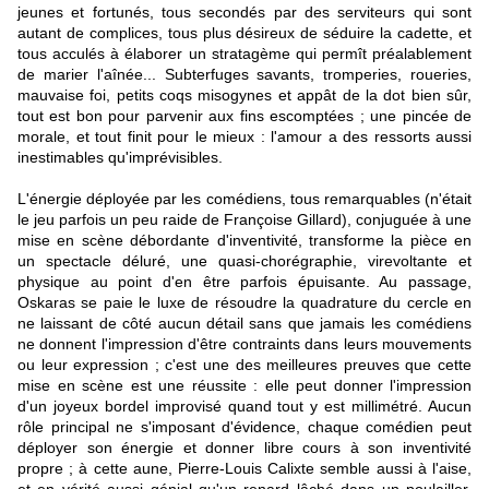
jeunes et fortunés, tous secondés par des serviteurs qui sont
autant de complices, tous plus désireux de séduire la cadette, et
tous acculés à élaborer un stratagème qui permît préalablement
de marier l'aînée... Subterfuges savants, tromperies, roueries,
mauvaise foi, petits coqs misogynes et appât de la dot bien sûr,
tout est bon pour parvenir aux fins escomptées ; une pincée de
morale, et tout finit pour le mieux : l'amour a des ressorts aussi
inestimables qu'imprévisibles.
L'énergie déployée par les comédiens, tous remarquables (n'était
le jeu parfois un peu raide de Françoise Gillard), conjuguée à une
mise en scène débordante d'inventivité, transforme la pièce en
un spectacle déluré, une quasi-chorégraphie, virevoltante et
physique au point d'en être parfois épuisante. Au passage,
Oskaras se paie le luxe de résoudre la quadrature du cercle en
ne laissant de côté aucun détail sans que jamais les comédiens
ne donnent l'impression d'être contraints dans leurs mouvements
ou leur expression ; c'est une des meilleures preuves que cette
mise en scène est une réussite : elle peut donner l'impression
d'un joyeux bordel improvisé quand tout y est millimétré. Aucun
rôle principal ne s'imposant d'évidence, chaque comédien peut
déployer son énergie et donner libre cours à son inventivité
propre ; à cette aune, Pierre-Louis Calixte semble aussi à l'aise,