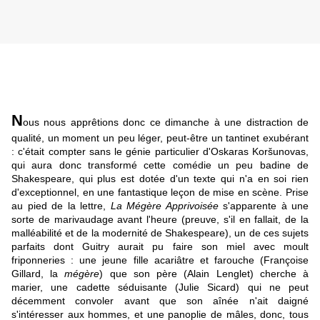
N
ous nous apprêtions donc ce dimanche à une distraction de
qualité, un moment un peu léger, peut-être un tantinet exubérant
: c'était compter sans le génie particulier d'Oskaras Koršunovas,
qui aura donc transformé cette comédie un peu badine de
Shakespeare, qui plus est dotée d'un texte qui n'a en soi rien
d'exceptionnel, en une fantastique leçon de mise en scène. Prise
au pied de la lettre,
La Mégère Apprivoisée
s'apparente à une
sorte de marivaudage avant l'heure (preuve, s'il en fallait, de la
malléabilité et de la modernité de Shakespeare), un de ces sujets
parfaits dont Guitry aurait pu faire son miel avec moult
friponneries : une jeune fille acariâtre et farouche (Françoise
Gillard, la
mégère
) que son père (Alain Lenglet) cherche à
marier, une cadette séduisante (Julie Sicard) qui ne peut
décemment convoler avant que son aînée n'ait daigné
s'intéresser aux hommes, et une panoplie de mâles, donc, tous