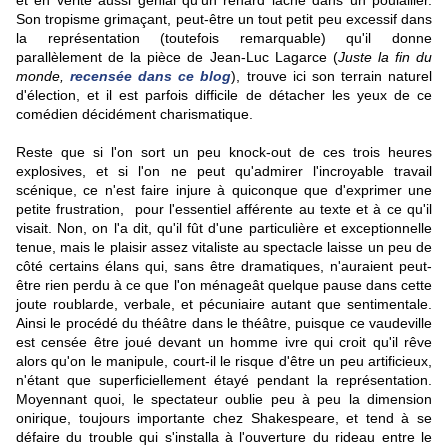
et en vérité aussi génial qu'un renard lâché dans un poulailler.
Son tropisme grimaçant, peut-être un tout petit peu excessif dans
la représentation (toutefois remarquable) qu'il donne
parallèlement de la pièce de Jean-Luc Lagarce (
Juste la fin du
monde,
recensée dans ce blog
), trouve ici son terrain naturel
d'élection, et il est parfois difficile de détacher les yeux de ce
comédien décidément charismatique.
Reste que si l'on sort un peu knock-out de ces trois heures
explosives, et si l'on ne peut qu'admirer l'incroyable travail
scénique, ce n'est faire injure à quiconque que d'exprimer une
petite frustration, pour l'essentiel afférente au texte et à ce qu'il
visait. Non, on l'a dit, qu'il fût d'une particulière et exceptionnelle
tenue, mais le plaisir assez vitaliste au spectacle laisse un peu de
côté certains élans qui, sans être dramatiques, n'auraient peut-
être rien perdu à ce que l'on ménageât quelque pause dans cette
joute roublarde, verbale, et pécuniaire autant que sentimentale.
Ainsi le procédé du théâtre dans le théâtre, puisque ce vaudeville
est censée être joué devant un homme ivre qui croit qu'il rêve
alors qu'on le manipule, court-il le risque d'être un peu artificieux,
n'étant que superficiellement étayé pendant la représentation.
Moyennant quoi, le spectateur oublie peu à peu la dimension
onirique, toujours importante chez Shakespeare, et tend à se
défaire du trouble qui s'installa à l'ouverture du rideau entre le