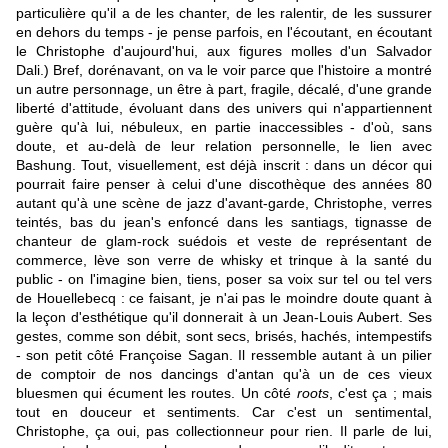
particulière qu'il a de les chanter, de les ralentir, de les sussurer
en dehors du temps - je pense parfois, en l'écoutant, en écoutant
le Christophe d'aujourd'hui, aux figures molles d'un Salvador
Dali.) Bref, dorénavant, on va le voir parce que l'histoire a montré
un autre personnage, un être à part, fragile, décalé, d'une grande
liberté d'attitude, évoluant dans des univers qui n'appartiennent
guère qu'à lui, nébuleux, en partie inaccessibles - d'où, sans
doute, et au-delà de leur relation personnelle, le lien avec
Bashung. Tout, visuellement, est déjà inscrit : dans un décor qui
pourrait faire penser à celui d'une discothèque des années 80
autant qu'à une scène de jazz d'avant-garde, Christophe, verres
teintés, bas du jean's enfoncé dans les santiags, tignasse de
chanteur de glam-rock suédois et veste de représentant de
commerce, lève son verre de whisky et trinque à la santé du
public - on l'imagine bien, tiens, poser sa voix sur tel ou tel vers
de Houellebecq : ce faisant, je n'ai pas le moindre doute quant à
la leçon d'esthétique qu'il donnerait à un Jean-Louis Aubert. Ses
gestes, comme son débit, sont secs, brisés, hachés, intempestifs
- son petit côté Françoise Sagan. Il ressemble autant à un pilier
de comptoir de nos dancings d'antan qu'à un de ces vieux
bluesmen qui écument les routes. Un côté
roots
, c'est ça ; mais
tout en douceur et sentiments. Car c'est un sentimental,
Christophe, ça oui, pas collectionneur pour rien. Il parle de lui,