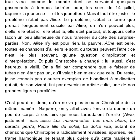
truc vieux comme le monde dont se servaient quelques
grisonnants à tempes lustrées pour, les soirs de 14 juillet,
taquiner la jeunesse — et les jeunettes.) Mais il faut être juste : le
problème n'était pas
Aline.
Le problème, c'était la forme que
prenait l'engouement suscité par Aline, on n’en pouvait plus,
d'elle, elle était ici, elle était là, elle était partout, et toujours cette
façon un peu allumeuse de nous ramener du côté des surprise-
parties. Non,
Aline
n'y est pour rien, la pauvre,
Aline
est belle,
toutes les chansons d’ailleurs le sont, ou toutes peuvent l'être : ce
n'est, le plus souvent, qu'une question d'implication et
d'interprétation. Et puis Christophe a changé : lui aussi, c'est
heureux, a vieilli. On a fini par comprendre que le faiseur de
tubes n'en était pas un, qu'il valait bien mieux que cela. Du reste,
je ne connais pas d'autres exemples de blondinet à midinettes
qui ait, de son vivant, fini par devenir un artiste culte, une de nos
grandes figures parallèles.
C'est peu dire, donc, qu’on ne va plus écouter Christophe de la
même manière. Naguère, on y allait avec l'envie de donner un
peu de corps à ces airs qui nous taraudaient l'oreille (
Aline,
justement, mais aussi
Les marionnettes
,
Les mots bleus
,
Le
paradis perdu
,
Petite fille du soleil
,
La dolce vita
, autant de
chansons que Christophe a radicalement revisitées, épurées, leur
trame harmonique ne tenant plus guère qu'à cette manière si