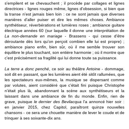
s'empilent et se chevauchent ; il procède par collages et lignes
directrices - lignes rouges même, lignes d'obsession, si bien que
la transe n'est jamais bien loin : ce ne sont jamais que diverses
manières d'aller puiser et dire les mêmes choses. Ambiance
synthétiseur, réverbérations et lumières roses ; ambiance guitare
électrique années 60 (sur laquelle il donne une interprétation de
La non-demande en mariage
- Brassens - qui cesse d'être
déroutante dès lors qu'on perçoit combien elle lui est propre) ;
ambiance piano enfin, bien sûr, où il me semble trouver son
équilibre le plus touchant, son entière harmonie ; où il montre que
c'est précisément sa fragilité qui lui donne toute sa puissance.
La terre a donc penché
, ce soir au théâtre Antoine - dommage,
soit dit en passant, que les lumières aient été sitôt rallumées, que
les spectateurs eux-mêmes, la musique se dispersant comme
par volutes, aient considéré que c'était fini puisque Christophe
n'était plus là, abandonnant la scène aux synthétiseurs et la
laissant dans une ambiance de fin du monde. Enfin, rien de
grave, puisque
le dernier des Bevilacqua
l'a annoncé hier soir :
en janvier 2015, chez Capitol, paraîtront quinze nouvelles
chansons - ce sera une chouette manière de lever le coude et de
trinquer à ses soixante-dix ans.