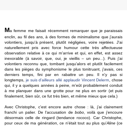
M
a femme me faisait récemment remarquer que je paraissais
enclin, au fil des ans, à des formes de minimalisme que j'aurais
volontiers, jusqu'à présent, plutôt négligées, voire rejetées. J'ai
naturellement pris avec force humour cette très affectueuse
observation relative à ce qui m'arrive et qui, en effet, est assez
inexorable (à savoir, que, oui, je vieillis – un peu...). Puis j'ai
volontiers reconnu que, tombant jusqu'alors et plutôt facilement
dans les pièges du symphonisme le plus tonitruant, j'avais, ces
derniers temps, fini par en rabattre un peu. Il n'y pas si
longtemps,
je suis d'ailleurs allé applaudir Vincent Delerm
, chose
qui, il y a quelques années à peine, m'eût probablement conduit
à me planquer dans une grotte pour ne plus en sortir (et puis
finalement, bien sûr, ce fut très bien, et même mieux que cela.)
Avec Christophe, c'est encore autre chose : là, j'ai clairement
franchi un palier. De l'accusation de
bobo
, voilà que j'encoure
désormais celle de ringard (tendance rococo). Car Christophe,
pour ceux de ma génération, ce n'était tout au plus qu'
Aline
(ce