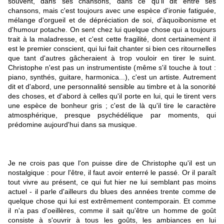
souvent, dans ses chansons, dans ce qu'il dit entre ses
chansons, mais c'est toujours avec une espèce d'ironie fatiguée,
mélange d'orgueil et de dépréciation de soi, d'àquoibonisme et
d'humour potache. On sent chez lui quelque chose qui a toujours
trait à la maladresse, et c'est cette fragilité, dont certainement il
est le premier conscient, qui lui fait chanter si bien ces ritournelles
que tant d'autres gâcheraient à trop vouloir en tirer le suint.
Christophe n'est pas un instrumentiste (même s'il touche à tout :
piano, synthés, guitare, harmonica...), c'est un artiste. Autrement
dit et d'abord, une personnalité sensible au timbre et à la sonorité
des choses, et d'abord à celles qu'il porte en lui, qui le tirent vers
une espèce de bonheur gris ; c'est de là qu'il tire le caractère
atmosphérique, presque psychédélique par moments, qui
prédomine aujourd'hui dans sa musique.
Je ne crois pas que l'on puisse dire de Christophe qu'il est un
nostalgique : pour l'être, il faut avoir enterré le passé. Or il paraît
tout vivre au présent, ce qui fut hier ne lui semblant pas moins
actuel - il parle d'ailleurs du blues des années trente comme de
quelque chose qui lui est extrêmement contemporain. Et comme
il n'a pas d'oeillères, comme il sait qu'être un homme de goût
consiste à s'ouvrir à tous les goûts, les ambiances en lui