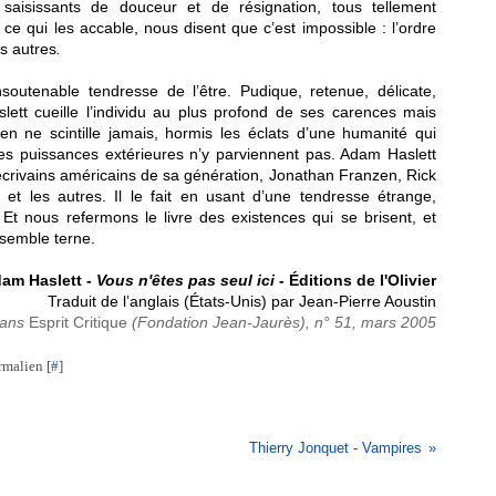
saisissants de douceur et de résignation, tous tellement
ce qui les accable, nous disent que c’est impossible : l’ordre
es autres
.
insoutenable tendresse de l’être. Pudique, retenue, délicate,
slett cueille l’individu au plus profond de ses carences mais
ien ne scintille jamais, hormis les éclats d’une humanité qui
les puissances extérieures n’y parviennent pas. Adam Haslett
 écrivains américains de sa génération, Jonathan Franzen, Rick
t les autres. Il le fait en usant d’une tendresse étrange,
 Et nous refermons le livre des existences qui se brisent, et
 semble terne.
am Haslett -
Vous n'êtes pas seul ici
-
É
ditions de l'Olivier
Traduit de l’anglais (États-Unis) par Jean-Pierre Aoustin
dans
Esprit Critique
(Fondation Jean-Jaurès), n° 51, mars 2005
rmalien [
#
]
Thierry Jonquet - Vampires