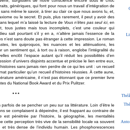
enir, surgissent de notre conscience encore sous le choc
aits, génériques, qui font pour nous un travail d’intégration de
sans même le savoir, à tirer au clair ce que nous avons lu, et,
axiome ou le secret. Et puis, plus rarement, il peut y avoir des
dans lequel m’a laissé la lecture de
Vous n’êtes pas seul ici
, en
 tous justes mais tous incomplets, c’est une couleur qui
eu sait pourtant s’il y en a, n’altère jamais l’essence de la
Li
les n’est sans doute pas étranger à cette impression. Le roman
stes, les quiproquos, les nuances et les atténuations, les
 un sentiment qui, à tort ou à raison, englobe l’intégralité du
les enclôt l’espace autant qu’il réduit les possibilités d’en
ession d’univers disjoints accentue et précise le lien entre eux,
 histoires sans jamais rien perdre de ce qui les unit : un recueil
mat particulier qu’un recueil d’histoires réussies. À cette aune,
ittérature américaine, il n’est pas étonnant que ce premier livre
istes du National Book Award et du Prix Pulitzer.
* * *
Théâ
Thé
arfois de se pencher un peu sur sa littérature. Loin d’être le
ns se complaisent à dépeindre, il est frappant au contraire de
re est pénétrée par l’histoire, la géographie, les mentalités
 cette perception très vive de la sensibilité locale va souvent
Anto
e et très dense de l’individu humain. Les phosphorescences