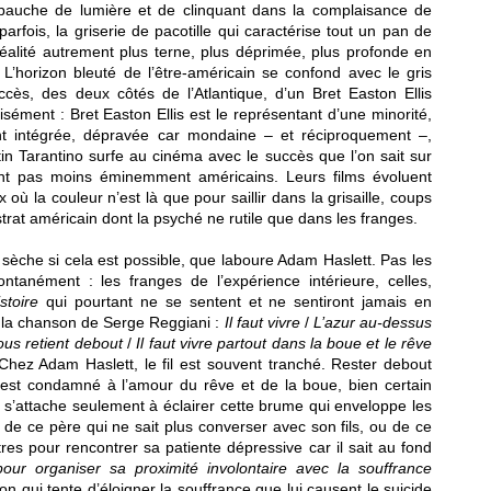
ébauche de lumière et de clinquant dans la complaisance de
parfois, la griserie de pacotille qui caractérise tout un pan de
alité autrement plus terne, plus déprimée, plus profonde en
L’horizon bleuté de l’être-américain se confond avec le gris
ccès, des deux côtés de l’Atlantique, d’un Bret Easton Ellis
isément : Bret Easton Ellis est le représentant d’une minorité,
t intégrée, dépravée car mondaine – et réciproquement –,
in Tarantino surfe au cinéma avec le succès que l’on sait sur
nt pas moins éminemment américains. Leurs films évoluent
 où la couleur n’est là que pour saillir dans la grisaille, coups
strat américain dont la psyché ne rutile que dans les franges.
et sèche si cela est possible, que laboure Adam Haslett. Pas les
ntanément : les franges de l’expérience intérieure, celles,
stoire
qui pourtant ne se sentent et ne sentiront jamais en
 la chanson de Serge Reggiani :
Il faut vivre
/
L’azur au-dessus
 nous retient debout
/
Il faut vivre partout dans la boue et le rêve
 Chez Adam Haslett, le fil est souvent tranché. Rester debout
e est condamné à l’amour du rêve et de la boue, bien certain
 s’attache seulement à éclairer cette brume qui enveloppe les
de ce père qui ne sait plus converser avec son fils, ou de ce
res pour rencontrer sa patiente dépressive car il sait au fond
pour organiser sa proximité involontaire avec la souffrance
n qui tente d’éloigner la souffrance que lui causent le suicide