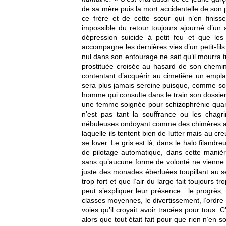
de sa mère puis la mort accidentelle de son p
ce frère et de cette sœur qui n’en finisse
impossible du retour toujours ajourné d’un
dépression suicide à petit feu et que le
accompagne les dernières vies d’un petit-fil
nul dans son entourage ne sait qu’il mourra t
prostituée croisée au hasard de son chemin
contentant d’acquérir au cimetière un empl
sera plus jamais sereine puisque, comme son 
homme qui consulte dans le train son dossier 
une femme soignée pour schizophrénie quand 
n’est pas tant la souffrance ou les chagr
nébuleuses ondoyant comme des chimères au
laquelle ils tentent bien de lutter mais au c
se lover. Le gris est là, dans le halo filand
de pilotage automatique, dans cette maniè
sans qu’aucune forme de volonté ne vienne s
juste des monades éberluées toupillant au se
trop fort et que l’air du large fait toujours 
peut s’expliquer leur présence : le progrès,
classes moyennes, le divertissement, l’ordr
voies qu’il croyait avoir tracées pour tous.
alors que tout était fait pour que rien n’en so