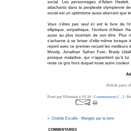
social. Les personnages d’Adam Haslett, 
attachants dans la perplexité olympienne de 
social est un optimisme aussi aberrant que l
Vous n’êtes pas seul ici
est le livre de l’
elliptique, empathique, l’écriture d’Adam Ha
aussi au plus incertain de son être. Plus r
s’acharne à se briser d’elle-même lorsque 
rejoint avec ce premier recueil les meilleurs
Moody, Jonathan Safran Foer, Brady Udall e
presque maladive, qui n’appartient qu’à lui.
reste ce gris hors duquel toute autre couleur
Ad
Article paru 
Posté par Villemain à 10:34 -
Commentaires [
…
]
- Pe
Clotilde Escalle - Mangés par la terre
COMMENTAIRES