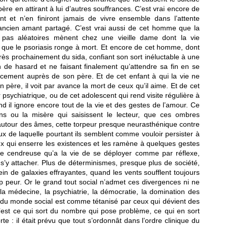
ère en attirant à lui d’autres souffrances. C’est vrai encore de
nt et n’en finiront jamais de vivre ensemble dans l’attente
 ancien amant partagé. C’est vrai aussi de cet homme que la
s pas aléatoires mènent chez une vieille dame dont la vie
s que le psoriasis ronge à mort. Et encore de cet homme, dont
rès prochainement du sida, confiant son sort inéluctable à une
 de hasard et ne faisant finalement qu’attendre sa fin en se
acement auprès de son père. Et de cet enfant à qui la vie ne
père, il voit par avance la mort de ceux qu’il aime. Et de cet
psychiatrique, ou de cet adolescent qui rend visite régulière à
il ignore encore tout de la vie et des gestes de l’amour. Ce
ins ou la misère qui saisissent le lecteur, que ces ombres
tour des âmes, cette torpeur presque neurasthénique contre
reux de laquelle pourtant ils semblent comme vouloir persister à
reux qui enserre les existences et les ramène à quelques gestes
re cendreuse qu’a la vie de se déployer comme par réflexe,
’y attacher. Plus de déterminismes, presque plus de société,
in de galaxies effrayantes, quand les vents soufflent toujours
trop peur. Or le grand tout social n’admet ces divergences ni ne
 la médecine, la psychiatrie, la démocratie, la domination des
e du monde social est comme tétanisé par ceux qui dévient des
 C’est ce qui sort du nombre qui pose problème, ce qui en sort
rte : il était prévu que tout s’ordonnât dans l’ordre clinique du