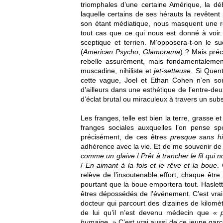
triomphales d’une certaine Amérique, la d
laquelle certains de ses hérauts la revêtent 
son étant médiatique, nous masquent une ré
tout cas que ce qui nous est donné à voir. 
sceptique et terrien. M’opposera-t-on le su
(
American Psycho
,
Glamorama
) ? Mais préc
rebelle assurément, mais fondamentalemen
muscadine, nihiliste et
jet-setteuse
. Si Quent
cette vague, Joel et Ethan Cohen n’en so
d’ailleurs dans une esthétique de l’entre-deux
d’éclat brutal ou miraculeux à travers un sub
Les franges, telle est bien la terre, grasse 
franges sociales auxquelles l’on pense spo
précisément, de ces êtres
presque sans hi
adhérence avec la vie. Et de me souvenir de
comme un glaive
/
Prêt à trancher le fil qui
/
En aimant à la fois et le rêve et la boue
.
relève de l’insoutenable effort, chaque êtr
pourtant que la boue emportera tout. Haslett
êtres dépossédés de l’événement. C’est vrai 
docteur qui parcourt des dizaines de kilomèt
de lui qu’il n’est devenu médecin que «
humaine.
» C’est vrai aussi de ce jeune garço