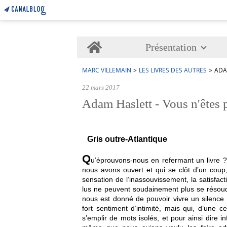
Home
Présentation
MARC VILLEMAIN
>
LES LIVRES DES AUTRES
>
ADA
22 mars 2017
Adam Haslett - Vous n'êtes p
Gris outre-Atlantique
Q
u’éprouvons-nous en refermant un livre ?
nous avons ouvert et qui se clôt d’un coup
sensation de l’inassouvissement, la satisfac
lus ne peuvent soudainement plus se résoudr
nous est donné de pouvoir vivre un silence d
fort sentiment d’intimité, mais qui, d’une c
s’emplir de mots isolés, et pour ainsi dire in