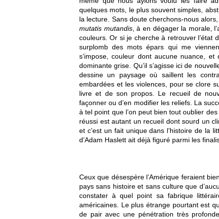
même que nous ayions voulu les faire adv
quelques mots, le plus souvent simples, abstr
la lecture. Sans doute cherchons-nous alors, 
mutatis mutandis
, à en dégager la morale, l’
couleurs. Or si je cherche à retrouver l’état 
surplomb des mots épars qui me viennent,
s’impose, couleur dont aucune nuance, et di
dominante grise. Qu’il s’agisse ici de nouvel
dessine un paysage où saillent les contra
embardées et les violences, pour se clore sur
livre et de son propos. Le recueil de nouvel
façonner ou d’en modifier les reliefs. La succ
à tel point que l’on peut bien tout oublier des
réussi est autant un recueil dont sourd un cli
et c’est un fait unique dans l’histoire de la l
d’Adam Haslett ait déjà figuré parmi les final
Ceux que désespère l’Amérique feraient bien p
pays sans histoire et sans culture que d’aucu
constater à quel point sa fabrique littérai
américaines. Le plus étrange pourtant est que
de pair avec une pénétration très profond