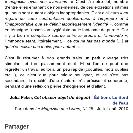
«
négocier avec nos aversions.
» C’est là notre lot, nombre
d’entre elles émanant de nous-mêmes, de ces excrétions intimes
qui nous sont autant d’objets inappropriables. C’est d’ailleurs «
en
regard de cette confrontation douloureuse à l’impropre et à
l’inappropriable que se définit laborieusement l’identité
», comme
en témoigne l’obsession hygiéniste ou le fantasme de pureté. Car
il y a bien «
complicité sourde entre le propre et l’immonde
»,
l’immonde étant, littéralement, «
ce qui ne fait pas monde
[
…
]
et
qui n’en existe pas moins pour autant.
»
C’est là résumer à trop grands traits un petit ouvrage très
stimulant et très plaisamment écrit. Et si l’on ne peut que
regretter un travail éditorial un peu rapide (coquilles, mots oubliés
etc…), ce n’est que pour mieux souligner, et ce n’est pas
secondaire, la qualité d’une écriture très précise et cohérente,
pendant d’une réflexion pleine d’éloquence et d’allant.
Julia Peker,
Cet obscur objet du dégoût
-
Éditions Le Bord
de l'eau
Paru dans
Le Magazine des Livres,
N° 25 - Juillet-août 2010
Partager