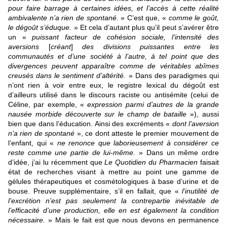
pour faire barrage à certaines idées, et l’accès à cette réalité
ambivalente n’a rien de spontané.
» C’est que, «
comme le goût,
le dégoût s’éduque.
» Et cela d’autant plus qu’il peut s’avérer être
un «
puissant facteur de cohésion sociale, l’intensité des
aversions
[
créant
]
des divisions puissantes entre les
communautés et d’une société à l’autre, à tel point que des
divergences peuvent apparaître comme de véritables abîmes
creusés dans le sentiment d’altérité.
» Dans des paradigmes qui
n’ont rien à voir entre eux, le registre lexical du dégoût est
d’ailleurs utilisé dans le discours raciste ou antisémite (celui de
Céline, par exemple, «
expression parmi d’autres de la grande
nausée morbide découverte sur le champ de bataille
»), aussi
bien que dans l’éducation. Ainsi des excréments «
dont l’aversion
n’a rien de spontané
», ce dont atteste le premier mouvement de
l’enfant, qui «
ne renonce que laborieusement à considérer ce
reste comme une partie de lui-même.
» Dans un même ordre
d’idée, j’ai lu récemment que
Le Quotidien du Pharmacien
faisait
état de recherches visant à mettre au point une gamme de
gélules thérapeutiques et cosmétologiques à base d’urine et de
bouse. Preuve supplémentaire, s’il en fallait, que «
l’inutilité de
l’excrétion n’est pas seulement la contrepartie inévitable de
l’efficacité d’une production, elle en est également la condition
nécessaire.
» Mais le fait est que nous devons en permanence