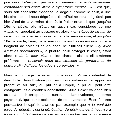
primaires, il n’en peut pas moins «
devenir une véritable nausée,
confondant ses effets avec le symptôme médical.
» C’est que,
sous son apparente évidence, le dégoût, comme le goût, a une
histoire : ce qui nous dégoûte aujourd’hui ne nous dégoûtait pas
hier. Ainsi de la vermine, dont Julia Peker nous dit que, jusqu’au
16ème siècle, elle n’était en aucun cas considérée comme
«
sale
», rappelant au passage qu’alors «
on s’épouille en famille
ou en couple avec tendresse.
» Dans le sens inverse, et jusqu’au
18ème siècle, l’eau, cette eau dont nous bassinons nos corps à
longueur de bains et de douches, ne s’utilisait guère «
qu’avec
d’infinies précautions
», la priorité, pour protéger le corps, étant
alors «
de le tenir clos
», les classes aisées elles-mêmes
préférant «
s’ensevelir sous des couches de parfums et de
poudre afin d’effacer les odeurs corporelles.
»
Mais cet ouvrage ne serait qu’intéressant s’il se contentait de
déambuler dans l’histoire pour montrer combien notre rapport au
propre et au sale, au pur et à l’impur, a pu ou peut être
changeant, et ô combien conditionné. Julia Peker va donc bien
au-delà, interrogeant surtout l’ambivalence, terme
psychanalytique par excellence, de nos aversions. Et se fait très
persuasive lorsqu’elle avance par exemple que «
la véritable
force du dégoût, c’est la dénégation du désir qui est à l'oeuvre
à
travers lui. Il fait partie de ces armes brandies par la conscience