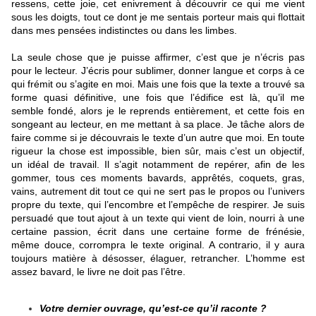
ressens, cette joie, cet enivrement à découvrir ce qui me vient
sous les doigts, tout ce dont je me sentais porteur mais qui flottait
dans mes pensées indistinctes ou dans les limbes.
La seule chose que je puisse affirmer, c’est que je n’écris pas
pour le lecteur. J’écris pour sublimer, donner langue et corps à ce
qui frémit ou s’agite en moi. Mais une fois que la texte a trouvé sa
forme quasi définitive, une fois que l’édifice est là, qu’il me
semble fondé, alors je le reprends entièrement, et cette fois en
songeant au lecteur, en me mettant à sa place. Je tâche alors de
faire comme si je découvrais le texte d’un autre que moi. En toute
rigueur la chose est impossible, bien sûr, mais c’est un objectif,
un idéal de travail. Il s’agit notamment de repérer, afin de les
gommer, tous ces moments bavards, apprêtés, coquets, gras,
vains, autrement dit tout ce qui ne sert pas le propos ou l’univers
propre du texte, qui l’encombre et l’empêche de respirer. Je suis
persuadé que tout ajout à un texte qui vient de loin, nourri à une
certaine passion, écrit dans une certaine forme de frénésie,
même douce, corrompra le texte original. A contrario, il y aura
toujours matière à désosser, élaguer, retrancher. L’homme est
assez bavard, le livre ne doit pas l’être.
Votre dernier ouvrage, qu’est-ce qu’il raconte ?