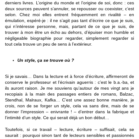
derniers livres. L’origine du monde et l’origine de soi, donc : ces
deux sources peuvent s’annuler, se repousser ou coexister, c’est
selon. Chez moi elles entrent fréquemment en rivalité – en
émulation, espéré-je : il ne s’agit pas tant d’écrire ce que je suis,
qui n’intéresse personne, mais, partant de ce que je suis, de
trouver à mon être un écho au dehors, d’épuiser mon humble et
négligeable biographie pour regarder, simplement regarder si
tout cela trouve un peu de sens à l’extérieur.
Un style, ça se trouve où ?
Si je savais… Dans la lecture et à force d’écriture, affirmeront de
conserve le professeur et l’écrivain aguerris : c’est le b.a.-ba, et
ils auront raison. Je me souviens qu’autour de mes vingt ans je
recopiais à la main des passages entiers de romans, Balzac,
Stendhal, Malraux, Kafka… C’est une assez bonne manière, je
crois, non de se forger un style, cela va sans dire, mais de se
donner l’impression – enivrante ! – d’entrer dans la fabrique et
l’intimité d’un style. Ce qui serait déjà un bon début…
Toutefois, si ce travail – lecture, écriture – suffisait, cela se
saurait : pourquoi sinon tant de lecteurs sensibles et passionnés