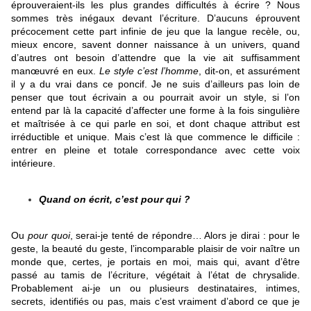
éprouveraient-ils les plus grandes difficultés à écrire ? Nous
sommes très inégaux devant l’écriture. D’aucuns éprouvent
précocement cette part infinie de jeu que la langue recèle, ou,
mieux encore, savent donner naissance à un univers, quand
d’autres ont besoin d’attendre que la vie ait suffisamment
manœuvré en eux.
Le style c’est l’homme
, dit-on, et assurément
il y a du vrai dans ce poncif. Je ne suis d’ailleurs pas loin de
penser que tout écrivain a ou pourrait avoir un style, si l’on
entend par là la capacité d’affecter une forme à la fois singulière
et maîtrisée à ce qui parle en soi, et dont chaque attribut est
irréductible et unique. Mais c’est là que commence le difficile :
entrer en pleine et totale correspondance avec cette voix
intérieure.
Quand on écrit, c’est pour qui ?
Ou
pour quoi
, serai-je tenté de répondre… Alors je dirai : pour le
geste, la beauté du geste, l’incomparable plaisir de voir naître un
monde que, certes, je portais en moi, mais qui, avant d’être
passé au tamis de l’écriture, végétait à l’état de chrysalide.
Probablement ai-je un ou plusieurs destinataires, intimes,
secrets, identifiés ou pas, mais c’est vraiment d’abord ce que je