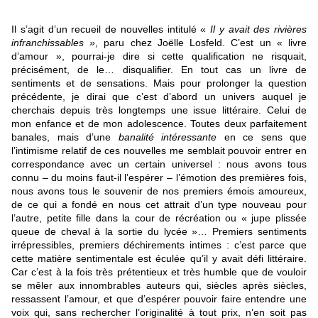
Il s’agit d’un recueil de nouvelles intitulé «
Il y avait des rivières
infranchissables »
, paru chez Joëlle Losfeld. C’est un « livre
d’amour », pourrai-je dire si cette qualification ne risquait,
précisément, de le… disqualifier. En tout cas un livre de
sentiments et de sensations. Mais pour prolonger la question
précédente, je dirai que c’est d’abord un univers auquel je
cherchais depuis très longtemps une issue littéraire. Celui de
mon enfance et de mon adolescence. Toutes deux parfaitement
banales, mais d’une
banalité intéressante
en ce sens que
l’intimisme relatif de ces nouvelles me semblait pouvoir entrer en
correspondance avec un certain universel : nous avons tous
connu – du moins faut-il l’espérer – l’émotion des premières fois,
nous avons tous le souvenir de nos premiers émois amoureux,
de ce qui a fondé en nous cet attrait d’un type nouveau pour
l’autre, petite fille dans la cour de récréation ou « jupe plissée
queue de cheval à la sortie du lycée »… Premiers sentiments
irrépressibles, premiers déchirements intimes : c’est parce que
cette matière sentimentale est éculée qu’il y avait défi littéraire.
Car c’est à la fois très prétentieux et très humble que de vouloir
se mêler aux innombrables auteurs qui, siècles après siècles,
ressassent l’amour, et que d’espérer pouvoir faire entendre une
voix qui, sans rechercher l’originalité à tout prix, n’en soit pas