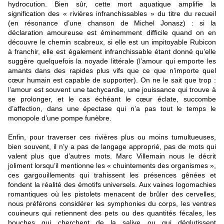
hydrocution. Bien sûr, cette mort aquatique amplifie la
signification des « rivières infranchissables » du titre du recueil
(en résonance d’une chanson de Michel Jonasz) : si la
déclaration amoureuse est éminemment difficile quand on en
découvre le chemin scabreux, si elle est un impitoyable Rubicon
à franchir, elle est également infranchissable étant donné qu’elle
suggère quelquefois la noyade littérale (l’amour qui emporte les
amants dans des rapides plus vifs que ce que n’importe quel
cœur humain est capable de supporter). On ne le sait que trop :
l’amour est souvent une tachycardie, une jouissance qui trouve à
se prolonger, et le cas échéant le cœur éclate, succombe
d’affection, dans une épectase qui n’a pas tout le temps le
monopole d’une pompe funèbre.
Enfin, pour traverser ces rivières plus ou moins tumultueuses,
bien souvent, il n’y a pas de langage approprié, pas de mots qui
valent plus que d’autres mots. Marc Villemain nous le décrit
joliment lorsqu’il mentionne les « chuintements des organismes »,
ces gargouillements qui trahissent les présences gênées et
fondent la réalité des émotifs universels. Aux vaines logomachies
romantiques où les pistolets menacent de brûler des cervelles,
nous préférons considérer les symphonies du corps, les ventres
couineurs qui retiennent des pets ou des quantités fécales, les
bouches qui cherchent de la salive ou qui déglutissent