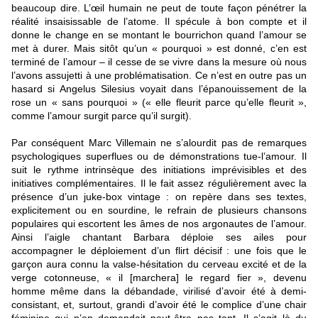
beaucoup dire. L’œil humain ne peut de toute façon pénétrer la
réalité insaisissable de l’atome. Il spécule à bon compte et il
donne le change en se montant le bourrichon quand l’amour se
met à durer. Mais sitôt qu’un « pourquoi » est donné, c’en est
terminé de l’amour – il cesse de se vivre dans la mesure où nous
l’avons assujetti à une problématisation. Ce n’est en outre pas un
hasard si Angelus Silesius voyait dans l’épanouissement de la
rose un « sans pourquoi » (« elle fleurit parce qu’elle fleurit »,
comme l’amour surgit parce qu’il surgit).
Par conséquent Marc Villemain ne s’alourdit pas de remarques
psychologiques superflues ou de démonstrations tue-l’amour. Il
suit le rythme intrinsèque des initiations imprévisibles et des
initiatives complémentaires. Il le fait assez régulièrement avec la
présence d’un juke-box vintage : on repère dans ses textes,
explicitement ou en sourdine, le refrain de plusieurs chansons
populaires qui escortent les âmes de nos argonautes de l’amour.
Ainsi l’aigle chantant Barbara déploie ses ailes pour
accompagner le déploiement d’un flirt décisif : une fois que le
garçon aura connu la valse-hésitation du cerveau excité et de la
verge cotonneuse, « il [marchera] le regard fier », devenu
homme même dans la débandade, virilisé d’avoir été à demi-
consistant, et, surtout, grandi d’avoir été le complice d’une chair