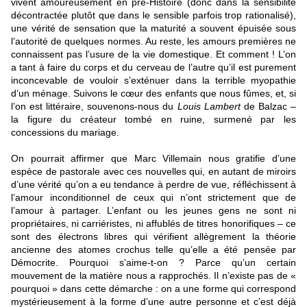
vivent amoureusement en pré-Histoire (donc dans la sensibilité
décontractée plutôt que dans le sensible parfois trop rationalisé),
une vérité de sensation que la maturité a souvent épuisée sous
l’autorité de quelques normes. Au reste, les amours premières ne
connaissent pas l’usure de la vie domestique. Et comment ! L’on
a tant à faire du corps et du cerveau de l’autre qu’il est purement
inconcevable de vouloir s’exténuer dans la terrible myopathie
d’un ménage. Suivons le cœur des enfants que nous fûmes, et, si
l’on est littéraire, souvenons-nous du
Louis Lambert
de Balzac –
la figure du créateur tombé en ruine, surmené par les
concessions du mariage.
On pourrait affirmer que Marc Villemain nous gratifie d’une
espèce de pastorale avec ces nouvelles qui, en autant de miroirs
d’une vérité qu’on a eu tendance à perdre de vue, réfléchissent à
l’amour inconditionnel de ceux qui n’ont strictement que de
l’amour à partager. L’enfant ou les jeunes gens ne sont ni
propriétaires, ni carriéristes, ni affublés de titres honorifiques – ce
sont des électrons libres qui vérifient allègrement la théorie
ancienne des atomes crochus telle qu’elle a été pensée par
Démocrite. Pourquoi s’aime-t-on ? Parce qu’un certain
mouvement de la matière nous a rapprochés. Il n’existe pas de «
pourquoi » dans cette démarche : on a une forme qui correspond
mystérieusement à la forme d’une autre personne et c’est déjà