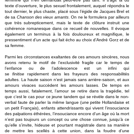
féminine qui n’en demandait peut-être pas tant. Il s’agit là du
texte d’ouverture, le plus sexuel frontalement, auquel répondra le
tout dernier, le plus chaste, placé sous l’égide de Jacques Brel et
de sa
Chanson des vieux amants
. On ne le formulera par ailleurs
que très subrepticement, mais le texte de clôture instruit une
cohérence romanesque dans ce recueil de nouvelles. Il évoque
également un terminus à la fois douloureux et magnifique, le
pressentiment d’un acte qui fait écho au choix d’André Gorz et de
sa femme.
Parmi les circonstances exaltantes de ces amours sincères, nous
avons retenu le motif de l’exclusivité fragile car le temps de
l’enfance ou de l’adolescence est un infini qui
se
finitise
rapidement dans les frayeurs des responsabilités
adultes. La haute saison n’est jamais sans arrière-saison, et aux
amours vivaces succèdent les amours lasses. De temps en
temps aussi, fatalement, l’amour se retire dans la tragédie, tel
que c’est le cas pour ce jeune tandem qui se révèle dans le non-
verbal faute de parler la même langue (une petite Hollandaise et
un petit Français), enfants attendrissants qui vivent l’insouciance
des palpations éthérées, l’insouciance encore d’un âge où la mort
n’est pas toujours un concept ou une chose connue, jusqu’à ce
qu’elle s’invite, hideuse et pourtant magistrale dans sa manière
de mettre les scellés à cette union, dans la foudre d’une