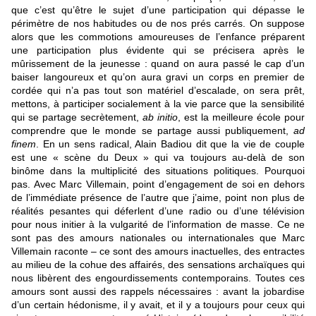
que c’est qu’être le sujet d’une participation qui dépasse le
périmètre de nos habitudes ou de nos prés carrés. On suppose
alors que les commotions amoureuses de l’enfance préparent
une participation plus évidente qui se précisera après le
mûrissement de la jeunesse : quand on aura passé le cap d’un
baiser langoureux et qu’on aura gravi un corps en premier de
cordée qui n’a pas tout son matériel d’escalade, on sera prêt,
mettons, à participer socialement à la vie parce que la sensibilité
qui se partage secrètement,
ab initio
, est la meilleure école pour
comprendre que le monde se partage aussi publiquement,
ad
finem
. En un sens radical, Alain Badiou dit que la vie de couple
est une « scène du Deux » qui va toujours au-delà de son
binôme dans la multiplicité des situations politiques. Pourquoi
pas. Avec Marc Villemain, point d’engagement de soi en dehors
de l’immédiate présence de l’autre que j’aime, point non plus de
réalités pesantes qui déferlent d’une radio ou d’une télévision
pour nous initier à la vulgarité de l’information de masse. Ce ne
sont pas des amours nationales ou internationales que Marc
Villemain raconte – ce sont des amours inactuelles, des entractes
au milieu de la cohue des affairés, des sensations archaïques qui
nous libèrent des engourdissements contemporains. Toutes ces
amours sont aussi des rappels nécessaires : avant la jobardise
d’un certain hédonisme, il y avait, et il y a toujours pour ceux qui