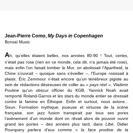
Jean-Pierre Como,
My Days in Copenhagen
Bonsaï Music
A
h, qu’elles étaient belles, nos années 80-90 ! Tout, certes,
n’était pas rose (rien en ce monde, cela dit, n’a jamais été rose),
mais enfin l’on faisait tomber le Mur, on abolissait l’Apartheid, la
Chine s’ouvrait – quoique sans s’éveiller –, l’Europe rosissait à
plaisir, Éric Zemmour n’était encore qu’un ténébreux pigiste au
sein de rédactions désireuses de coller au «
pays réel »,
Vladimir
Poutine qu’un obscur officier du KGB, Yannick Noah avait
remporté Roland-Garros et les stars du monde entier se dressait
contre la famine en Éthiopie. Enfin et surtout, nous avions...
Sixun. Formation mythique, joueuse et virtuose de la scène
française, son jazz fusion transpirait par tous ses pores
l’avènement d’un monde dont on rêvait alors de pouvoir ouvrir
grand les portes – des années plus tard, dans
Libé
, Didier
Pourquery parlera d’eux comme «
la face positive de la