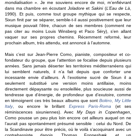
mondialisation
». Je me souviens encore de moi, m’enfiévrant
dans ma chambre en écoutant
Joladore
et
Sakini
(
L’Eau de Là
,
1990). Et puis, comme tout groupe mythique qui se respecte,
Sixun finit par se séparer, semble-t-il aussi positivement que leur
musique pouvait l’être, chacun de ses membres (comment ne
pas citer au moins Louis Winsberg et Paco Séry), s’en allant
vaquer sur ses propres chemins. Récemment reformé, leur
prochain album, très attendu, est annoncé à l’automne.
Mais c’est sur Jean-Pierre Como, pianiste, compositeur et co-
fondateur du groupe, que l’attention se focalise depuis plusieurs
années. Sans jamais déserter les territoires méditerranéens qui
lui semblent naturels, il n’a fait depuis que conforter une
incessante envie d’ailleurs. À l’exotisme sucré de Sixun il a
seulement substitué une version moins antillaise, moins
directement dépaysante ou ensoleillée, plus soucieuse aussi de
tendresse que d’énergie, de profondeur que d’exutoire, comme
en témoignent ces très beaux albums que sont
Boléro
,
My Little
Italy
, ou encore le brillant
Express Paris-Roma
(et ses
réminiscences sixuniennes). Avec
My Days in Copenhagen
,
Como pousse un peu plus loin encore cet ailleurs auquel on ne
l’aurait pas spontanément présumé sensible : celui du Nord. De
la Scandinavie pour être précis, où le voilà s’acoquinant avec un
contrebassiste danois, Thomas Fonnesbæk, et un