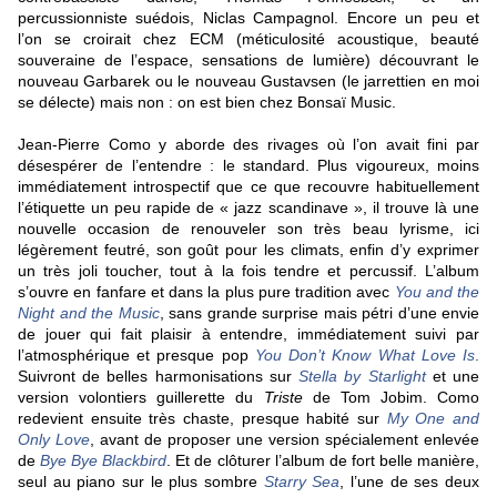
percussionniste suédois, Niclas Campagnol. Encore un peu et
l’on se croirait chez ECM (méticulosité acoustique, beauté
souveraine de l’espace, sensations de lumière) découvrant le
nouveau Garbarek ou le nouveau Gustavsen (le jarrettien en moi
se délecte) mais non : on est bien chez Bonsaï Music.
Jean-Pierre Como y aborde des rivages où l’on avait fini par
désespérer de l’entendre : le standard. Plus vigoureux, moins
immédiatement introspectif que ce que recouvre habituellement
l’étiquette un peu rapide de « jazz scandinave », il trouve là une
nouvelle occasion de renouveler son très beau lyrisme, ici
légèrement feutré, son goût pour les climats, enfin d’y exprimer
un très joli toucher, tout à la fois tendre et percussif. L’album
s’ouvre en fanfare et dans la plus pure tradition avec
You and the
Night and the Music
, sans grande surprise mais pétri d’une envie
de jouer qui fait plaisir à entendre, immédiatement suivi par
l’atmosphérique et presque pop
You Don’t Know What Love Is
.
Suivront de belles harmonisations sur
Stella by Starlight
et une
version volontiers guillerette du
Triste
de Tom Jobim. Como
redevient ensuite très chaste, presque habité sur
My One and
Only Love
,
avant de proposer une version spécialement enlevée
de
Bye Bye Blackbird
. Et de clôturer l’album de fort belle manière,
seul au piano sur le plus sombre
Starry Sea
, l’une de ses deux