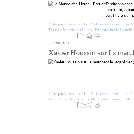
Tendre violence 
socialiste, a écr
our. I l y a du m
Posté par Villemain à 12:22 -
Commentaires [
…
]
- Pe
Tags:
Le Monde des Livres
,
Editions Joëlle Losfeld
20 juin 2013
Xavier Houssin sur Ils marc
Posté par Villemain à 16:23 -
Commentaires [
…
]
- Pe
Tags:
Xavier Houssin
,
Le Monde des Livres
,
Editio