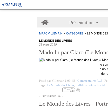
Home
Présentation
MARC VILLEMAIN
>
CATEGORIES
>
LE MONDE DES 
LE MONDE DES LIVRES
29 mars 2019
Mado lu par Claro (Le Mond
« Mado
le sen
n nou
nde, 
Posté par Villemain à 09:45 -
Commentaires [
…
]
- Pe
Tags:
Le Monde des Livres
,
Editions Joëlle Losfeld
19 novembre 2017
Le Monde des Livres - Portr