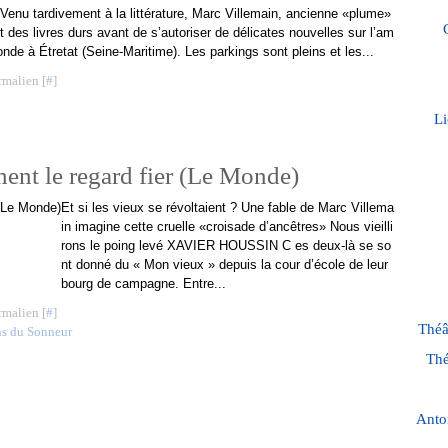
Venu tardivement à la littérature, Marc Villemain, ancienne «plume»
it des livres durs avant de s’autoriser de délicates nouvelles sur l’am
onde à Étretat (Seine-Maritime). Les parkings sont pleins et les...
rmalien [
#
]
Li
hent le regard fier (Le Monde)
Et si les vieux se révoltaient ? Une fable de Marc Villema
in imagine cette cruelle «croisade d’ancêtres» Nous vieilli
rons le poing levé XAVIER HOUSSIN C es deux-là se so
nt donné du « Mon vieux » depuis la cour d’école de leur
bourg de campagne. Entre...
rmalien [
#
]
Théâ
ns du Sonneur
Thé
Anto