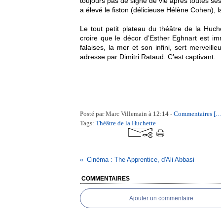
toujours pas de signe de vie après toutes s
a élevé le fiston (délicieuse Hélène Cohen), l
Le tout petit plateau du théâtre de la Huche
croire que le décor d’Esther Eghnart est im
falaises, la mer et son infini, sert merveil
adresse par Dimitri Rataud. C’est captivant.
Posté par Marc Villemain à 12:14 -
Commentaires [
Tags:
Théâtre de la Huchette
Cinéma : The Apprentice, d'Ali Abbasi
COMMENTAIRES
Ajouter un commentaire