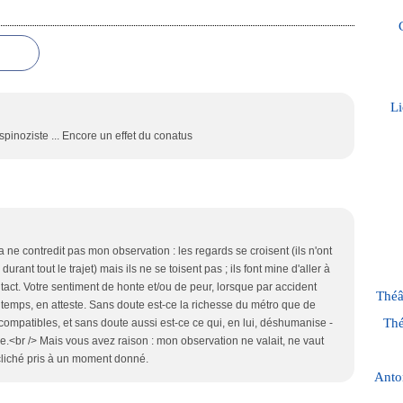
Li
spinoziste ... Encore un effet du conatus
ne contredit pas mon observation : les regards se croisent (ils n'ont
urant tout le trajet) mais ils ne se toisent pas ; ils font mine d'aller à
ntact. Votre sentiment de honte et/ou de peur, lorsque par accident
Théâ
temps, en atteste. Sans doute est-ce la richesse du métro que de
Thé
compatibles, et sans doute aussi est-ce ce qui, en lui, déshumanise -
<br /> Mais vous avez raison : mon observation ne valait, ne vaut
n cliché pris à un moment donné.
Anto