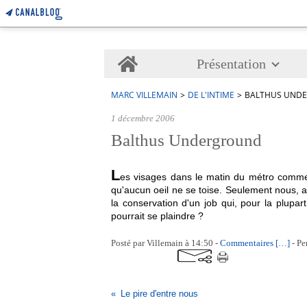
Home
Présentation
MARC VILLEMAIN
>
DE L'INTIME
>
BALTHUS UND
1 décembre 2006
Balthus Underground
L
es visages dans le matin du métro comme
qu'aucun oeil ne se toise. Seulement nous, 
la conservation d'un job qui, pour la plupar
pourrait se plaindre ?
Posté par Villemain à 14:50 -
Commentaires [
…
]
- Pe
Le pire d'entre nous