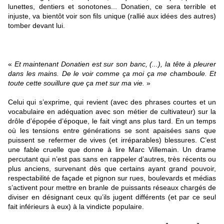
lunettes, dentiers et sonotones... Donatien, ce sera terrible et
injuste, va bientôt voir son fils unique (rallié aux idées des autres)
tomber devant lui.
«
Et maintenant Donatien est sur son banc, (...), la tête à pleurer
dans les mains. De le voir comme ça moi ça me chamboule. Et
toute cette souillure que ça met sur ma vie.
»
Celui qui s’exprime, qui revient (avec des phrases courtes et un
vocabulaire en adéquation avec son métier de cultivateur) sur la
drôle d’épopée d’époque, le fait vingt ans plus tard. En un temps
où les tensions entre générations se sont apaisées sans que
puissent se refermer de vives (et irréparables) blessures. C’est
une fable cruelle que donne à lire Marc Villemain. Un drame
percutant qui n’est pas sans en rappeler d’autres, très récents ou
plus anciens, survenant dès que certains ayant grand pouvoir,
respectabilité de façade et pignon sur rues, boulevards et médias
s’activent pour mettre en branle de puissants réseaux chargés de
diviser en désignant ceux qu’ils jugent différents (et par ce seul
fait inférieurs à eux) à la vindicte populaire.