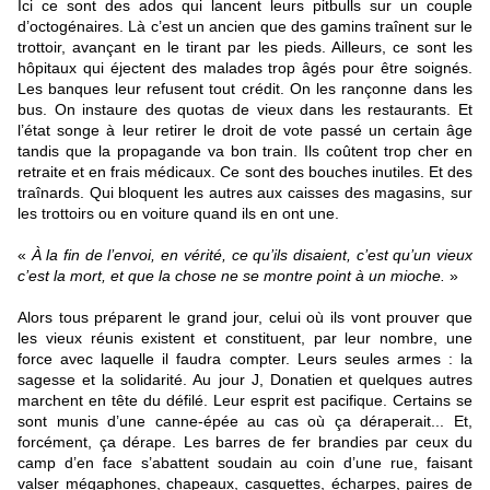
Ici ce sont des ados qui lancent leurs pitbulls sur un couple
d’octogénaires. Là c’est un ancien que des gamins traînent sur le
trottoir, avançant en le tirant par les pieds. Ailleurs, ce sont les
hôpitaux qui éjectent des malades trop âgés pour être soignés.
Les banques leur refusent tout crédit. On les rançonne dans les
bus. On instaure des quotas de vieux dans les restaurants. Et
l’état songe à leur retirer le droit de vote passé un certain âge
tandis que la propagande va bon train. Ils coûtent trop cher en
retraite et en frais médicaux. Ce sont des bouches inutiles. Et des
traînards. Qui bloquent les autres aux caisses des magasins, sur
les trottoirs ou en voiture quand ils en ont une.
«
À la fin de l’envoi, en vérité, ce qu’ils disaient, c’est qu’un vieux
c’est la mort, et que la chose ne se montre point à un mioche.
»
Alors tous préparent le grand jour, celui où ils vont prouver que
les vieux réunis existent et constituent, par leur nombre, une
force avec laquelle il faudra compter. Leurs seules armes : la
sagesse et la solidarité. Au jour J, Donatien et quelques autres
marchent en tête du défilé. Leur esprit est pacifique. Certains se
sont munis d’une canne-épée au cas où ça déraperait... Et,
forcément, ça dérape. Les barres de fer brandies par ceux du
camp d’en face s’abattent soudain au coin d’une rue, faisant
valser mégaphones, chapeaux, casquettes, écharpes, paires de