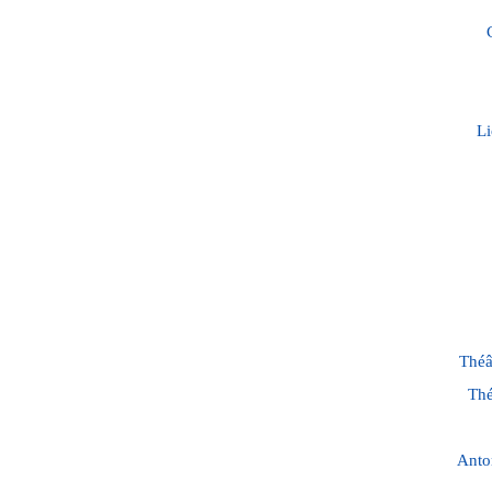
Li
Théâ
Thé
Anto