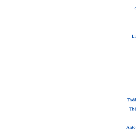
Li
Théâ
Thé
Anto