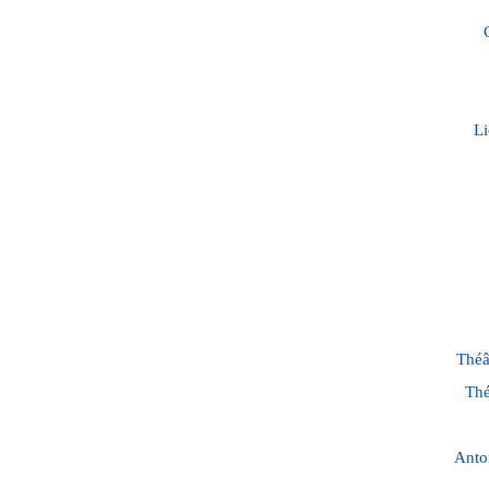
Li
Théâ
Thé
Anto