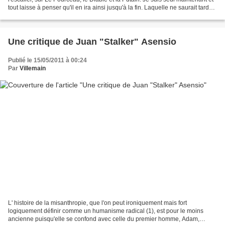
tout laisse à penser qu'il en ira ainsi jusqu'à la fin. Laquelle ne saurait tarder,
je le sens. Mais je...
Une critique de Juan "Stalker" Asensio
Publié le 15/05/2011 à 00:24
Par
Villemain
L' histoire de la misanthropie, que l'on peut ironiquement mais fort
logiquement définir comme un humanisme radical (1), est pour le moins
ancienne puisqu'elle se confond avec celle du premier homme, Adam,