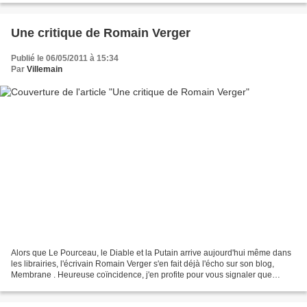
Une critique de Romain Verger
Publié le 06/05/2011 à 15:34
Par
Villemain
Alors que Le Pourceau, le Diable et la Putain arrive aujourd'hui même dans
les librairies, l'écrivain Romain Verger s'en fait déjà l'écho sur son blog,
Membrane . Heureuse coïncidence, j'en profite pour vous signaler que
L'Anagnoste se consacrera, toute...