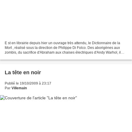
E st en librairie depuis hier un ouvrage très attendu, le Dictionnaire de la
Mort , réalisé sous la direction de Philippe Di Folco. Des aborigènes aux
zombis, du sacrifice d'Abraham aux chaises électriques d'Andy Warhol, il
s'agit de décrypter nos différentes...
La tête en noir
Publié le 19/10/2009 à 23:17
Par
Villemain