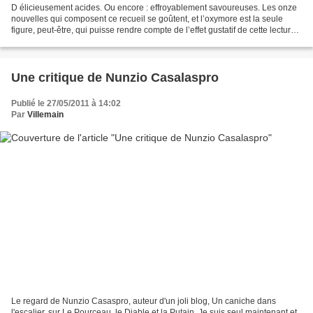
D élicieusement acides. Ou encore : effroyablement savoureuses. Les onze
nouvelles qui composent ce recueil se goûtent, et l’oxymore est la seule
figure, peut-être, qui puisse rendre compte de l’effet gustatif de cette lecture.
Chacun des onze textes...
Une critique de Nunzio Casalaspro
Publié le 27/05/2011 à 14:02
Par
Villemain
Le regard de Nunzio Casaspro, auteur d'un joli blog, Un caniche dans
l'escalier, sur Le Pourceau, le Diable et la Putain. Je suis seul maintenant et