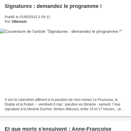
Signatures : demandez le programme !
Publié le 01/05/2011 à 09:11
Par
Villemain
V oici le calendrier afférent à la parution de mon roman Le Pourceau, le
Diable et la Putain : - vendredi 6 mai : parution en librairie - samedi 7 mai :
signature à la librairie Ducher, Verdun (Meuse), entre 15 et 17 heures, - jeudi
12 mai : signature...
Et que morts s'ensuivent : Anne-Françoise