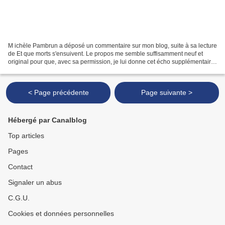
M ichèle Pambrun a déposé un commentaire sur mon blog, suite à sa lecture
de Et que morts s'ensuivent. Le propos me semble suffisamment neuf et
original pour que, avec sa permission, je lui donne cet écho supplémentaire.
Il est rare, je peux bien le dire,...
< Page précédente
Page suivante >
Hébergé par Canalblog
Top articles
Pages
Contact
Signaler un abus
C.G.U.
Cookies et données personnelles