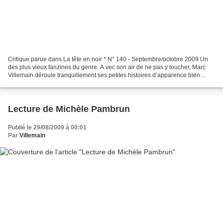
Critique parue dans La tête en noir * N° 140 - Septembre/octobre 2009 Un
des plus vieux fanzines du genre. A vec son air de ne pas y toucher, Marc
Villemain déroule tranquillement ses petites histoires d’apparence bien
anodines pour mieux surprendre le...
Lecture de Michèle Pambrun
Publié le 29/08/2009 à 00:01
Par
Villemain