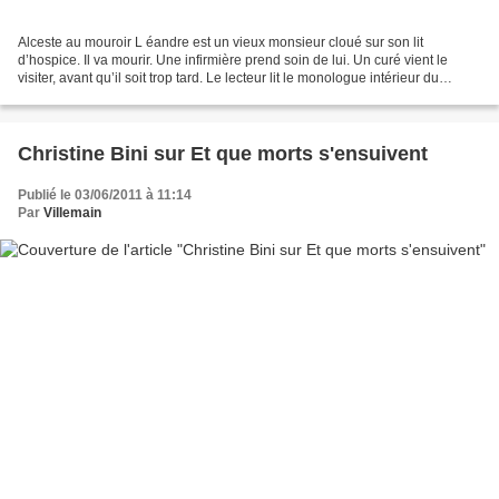
Alceste au mouroir L éandre est un vieux monsieur cloué sur son lit
d’hospice. Il va mourir. Une infirmière prend soin de lui. Un curé vient le
visiter, avant qu’il soit trop tard. Le lecteur lit le monologue intérieur du
narrateur, ce bon papy Léandre,...
Christine Bini sur Et que morts s'ensuivent
Publié le 03/06/2011 à 11:14
Par
Villemain