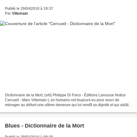
Publié le 29/04/2010 à 19:37
Par
Villemain
Dictionnaire de la Mort, (s/d) Philippe Di Folco - Éditions Larousse Notice
Cercueil - Marc Villemain L es humains ont toujours eu pour souci de
ménager au défunt une ultime demeure qui lui rendît sa dignité et qui aidât
les vivants à conserver de lui...
Blues - Dictionnaire de la Mort