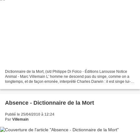
Dictionnaire de la Mort, (s/d Philippe Di Folco - Éditions Larousse Notice
Animal - Marc Villemain L' homme ne descend pas du singe, comme on a
longtemps, et de façon erronée, interprété Charles Darwin : il est singe lui-
même, un grand singe. Il est en...
Absence - Dictionnaire de la Mort
Publié le 25/04/2010 à 12:24
Par
Villemain