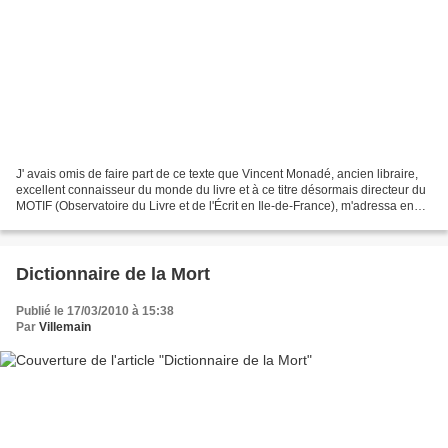
J' avais omis de faire part de ce texte que Vincent Monadé, ancien libraire,
excellent connaisseur du monde du livre et à ce titre désormais directeur du
MOTIF (Observatoire du Livre et de l'Écrit en Ile-de-France), m'adressa en
mars 2009, lorsque parut...
Dictionnaire de la Mort
Publié le 17/03/2010 à 15:38
Par
Villemain