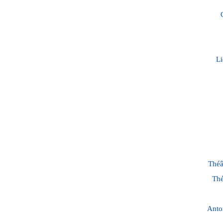
Li
Théâ
Thé
Anto